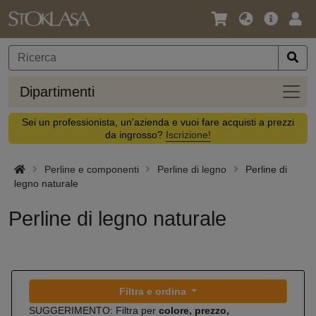
Lingua
Offerta
Acc
/
principa
Valuta
Dipar
Dipartimenti
Sei un professionista, un'azienda e vuoi fare acquisti a prezzi
da ingrosso?
Iscrizione!
Perline e componenti
Perline di legno
Perline di
legno naturale
Perline di legno naturale
Filtra e ordina
SUGGERIMENTO: Filtra per
colore, prezzo,