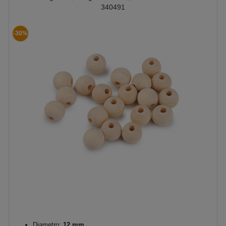
340491
-30%
Diametro:
12 mm