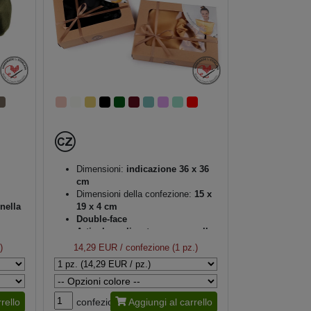
Dimensioni:
indicazione 36 x 36
cm
Dimensioni della confezione:
15 x
nella
19 x 4 cm
Double-face
Articolo realizzato a mano nella
Repubblica Ceca
)
14,29 EUR
/ confezione (1 pz.)
Confezione regalo
rello
confezione
Aggiungi al carrello