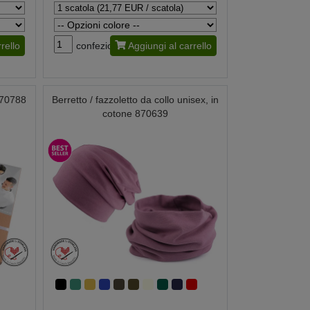
rello
confezione
Aggiungi al carrello
 770788
Berretto / fazzoletto da collo unisex, in
cotone 870639