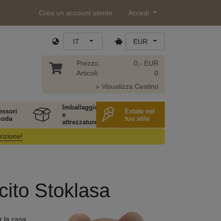
Crea un account utente
Accedi
IT
EUR
Prezzo:
0,- EUR
Articoli:
0
» Visualizza Cestino
Imballaggio
essori
Estate nel
e
moda
tuo stile
attrezzature
rizione!
ucito Stoklasa
r la casa,