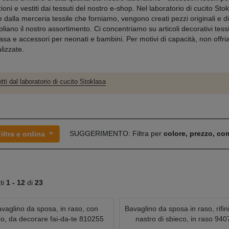
oni e vestiti dai tessuti del nostro e-shop. Nel laboratorio di cucito Stok
e dalla merceria tessile che forniamo, vengono creati pezzi originali e di 
iano il nostro assortimento. Ci concentriamo su articoli decorativi tessi
casa e accessori per neonati e bambini. Per motivi di capacità, non offr
lizzate.
tti dal laboratorio di cucito Stoklasa
SUGGERIMENTO: Filtra per
colore, prezzo, c
iltra e ordina
ati
1 -
12
di
23
vaglino da sposa, in raso, con
Bavaglino da sposa in raso, rifin
zo, da decorare fai-da-te 810255
nastro di sbieco, in raso 94