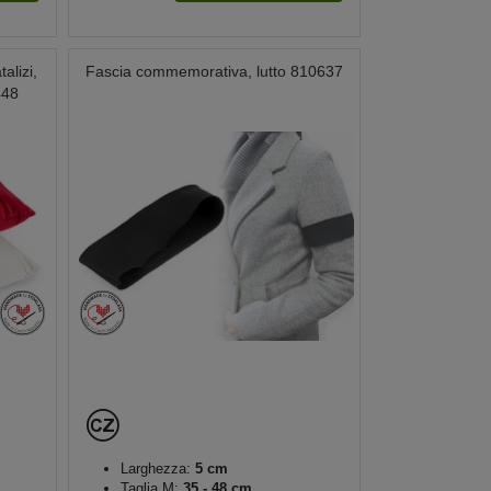
alizi,
Fascia commemorativa, lutto 810637
448
Larghezza:
5 cm
Taglia M:
35 - 48 cm