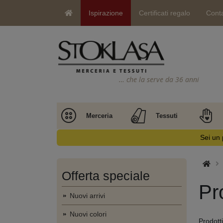
Ispirazione
Certificati regalo
Conta
… che la serve da 36 anni
Merceria
Tessuti
Sei un 
Offerta speciale
Pr
Nuovi arrivi
Nuovi colori
Prodotti