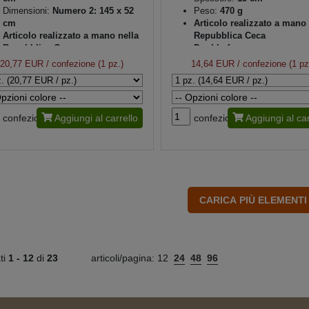
Dimensioni:
Numero 2: 145 x 52
Peso:
470 g
cm
Articolo realizzato a mano 
Articolo realizzato a mano nella
Repubblica Ceca
Repubblica Ceca
Double-face
Confezione regalo
20,77 EUR
/ confezione (1 pz.)
14,64 EUR
/ confezione (1 pz
confezione
Aggiungi al carrello
confezione
Aggiungi al car
ati
1 -
12
di
23
articoli/pagina:
12
24
48
96