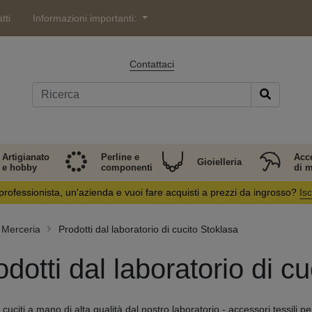
tti
Informazioni importanti:
Contattaci
Artigianato
Perline e
Acc
Gioielleria
e hobby
componenti
di 
professionista, un'azienda e vuoi fare acquisti a prezzi da ingrosso?
Isc
Merceria
Prodotti dal laboratorio di cucito Stoklasa
odotti dal laboratorio di c
 cuciti a mano di alta qualità dal nostro laboratorio - accessori tessili pe