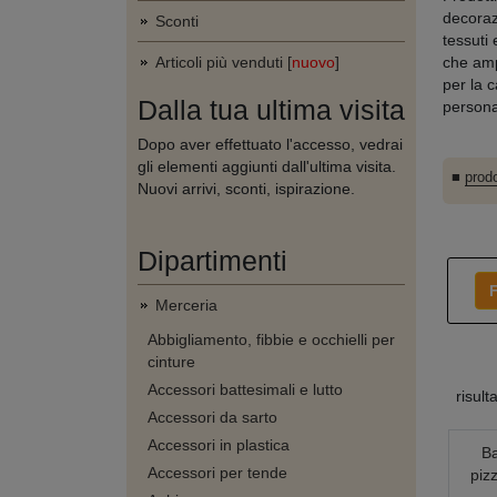
decorazi
Sconti
tessuti 
Articoli più venduti [
nuovo
]
che ampl
per la 
Dalla tua ultima visita
persona
Dopo aver effettuato l'accesso, vedrai
gli elementi aggiunti dall'ultima visita.
■
prodo
Nuovi arrivi, sconti, ispirazione.
Dipartimenti
F
Merceria
Abbigliamento, fibbie e occhielli per
cinture
Accessori battesimali e lutto
risult
Accessori da sarto
Accessori in plastica
Ba
Accessori per tende
piz