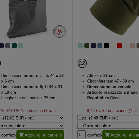
Dimensioni:
numero 1 - 5: 44 x 32
Altezza:
21 cm
x 6 cm
Circonferenza:
47 - 60 cm
Dimensioni:
numero 6; 7: 44 x 31
Dimensione universale
x 10 cm
Articolo realizzato a mano 
Lunghezza del manico:
35 cm
Repubblica Ceca
Peso:
205 g/m²
Unisex
12,02 EUR
/ confezione (1 pz.)
9,48 EUR
/ confezione (1 pz.
confezione
Aggiungi al carrello
confezione
Aggiungi al car