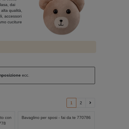
lasa, dai
alta qualità,
li, accessori
iamo cuciture
omposizione
ecc.
1
2
ito con
Bavaglino per sposi - fai da te 770786
0778