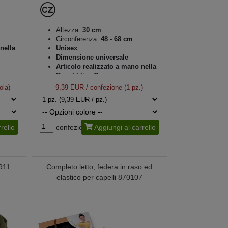
Altezza:
30 cm
Circonferenza:
48 - 68 cm
nella
Unisex
Dimensione universale
Articolo realizzato a mano nella
Repubblica Ceca
ola)
9,39 EUR
/ confezione (1 pz.)
rello
confezione
Aggiungi al carrello
0911
Completo letto, federa in raso ed
elastico per capelli 870107