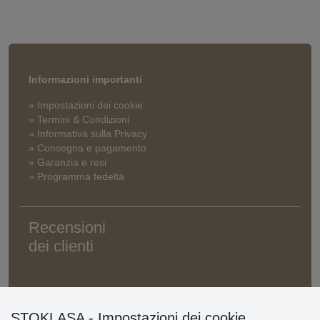
Informazioni importanti
» Impostazioni dei cookie
» Termini & Condizioni
» Informativa sulla Privacy
» Consegna e pagamento
» Garanzia e resi
» Programma fedeltà
Recensioni
dei clienti
STOKLASA - Impostazioni dei cookie