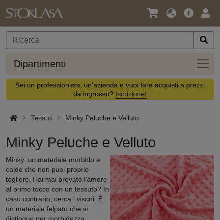
Lingua
Offerta
Acc
/
principa
Valuta
Dipar
Dipartimenti
Sei un professionista, un'azienda e vuoi fare acquisti a prezzi
da ingrosso?
Iscrizione!
Tessuti
Minky Peluche e Velluto
Minky Peluche e Velluto
Minky: un materiale morbido e
caldo che non puoi proprio
togliere. Hai mai provato l'amore
al primo tocco con un tessuto? In
caso contrario, cerca i visoni. È
un materiale felpato che si
distingue per morbidezza,