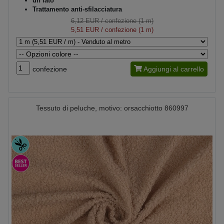
un lato
Trattamento anti-sfilacciatura
6,12 EUR
/ confezione (1 m)
5,51 EUR
/ confezione (1 m)
confezione
Aggiungi al carrello
Tessuto di peluche, motivo: orsacchiotto 860997