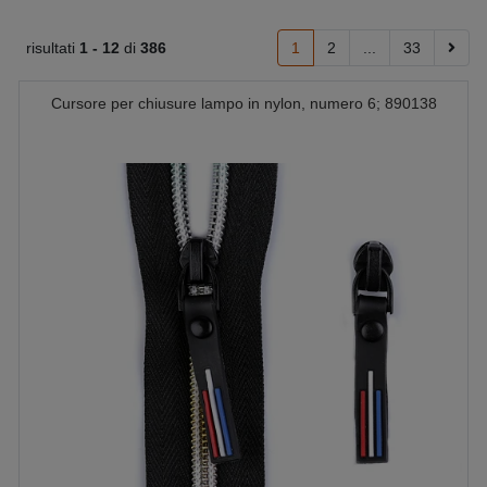
risultati
1 -
12
di
386
1
2
...
33
Cursore per chiusure lampo in nylon, numero 6; 890138