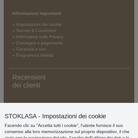
Informazioni importanti
» Impostazioni dei cookie
» Termini & Condizioni
» Informativa sulla Privacy
» Consegna e pagamento
» Garanzia e resi
» Programma fedeltà
Recensioni
dei clienti
STOKLASA - Impostazioni dei cookie
Facendo clic su "Accetta tutti i cookie", l’utente fornisce il suo
consenso alla loro memorizzazione sul proprio dispositivo, il che
aiuta con la navigazione del sito, l'analisi dell'utilizzo dei dati e le