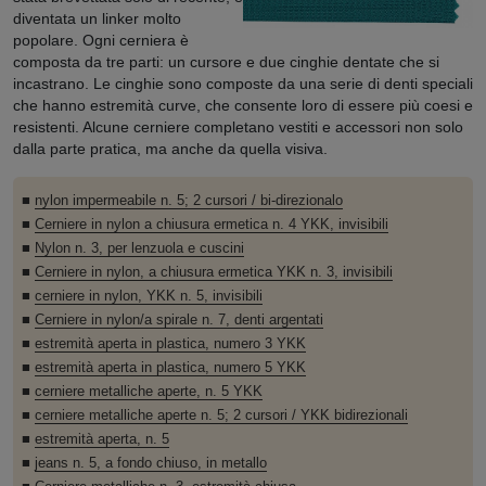
diventata un linker molto
popolare. Ogni cerniera è
composta da tre parti: un cursore e due cinghie dentate che si
incastrano. Le cinghie sono composte da una serie di denti speciali
che hanno estremità curve, che consente loro di essere più coesi e
resistenti. Alcune cerniere completano vestiti e accessori non solo
dalla parte pratica, ma anche da quella visiva.
■
nylon impermeabile n. 5; 2 cursori / bi-direzionalo
■
Cerniere in nylon a chiusura ermetica n. 4 YKK, invisibili
■
Nylon n. 3, per lenzuola e cuscini
■
Cerniere in nylon, a chiusura ermetica YKK n. 3, invisibili
■
cerniere in nylon, YKK n. 5, invisibili
■
Cerniere in nylon/a spirale n. 7, denti argentati
■
estremità aperta in plastica, numero 3 YKK
■
estremità aperta in plastica, numero 5 YKK
■
cerniere metalliche aperte, n. 5 YKK
■
cerniere metalliche aperte n. 5; 2 cursori / YKK bidirezionali
■
estremità aperta, n. 5
■
jeans n. 5, a fondo chiuso, in metallo