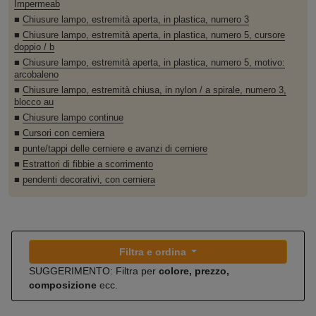
Impermeab
■
Chiusure lampo, estremità aperta, in plastica, numero 3
■
Chiusure lampo, estremità aperta, in plastica, numero 5, cursore
doppio / b
■
Chiusure lampo, estremità aperta, in plastica, numero 5, motivo:
arcobaleno
■
Chiusure lampo, estremità chiusa, in nylon / a spirale, numero 3,
blocco au
■
Chiusure lampo continue
■
Cursori con cerniera
■
punte/tappi delle cerniere e avanzi di cerniere
■
Estrattori di fibbie a scorrimento
■
pendenti decorativi, con cerniera
Filtra e ordina
SUGGERIMENTO: Filtra per
colore, prezzo,
composizione
ecc.