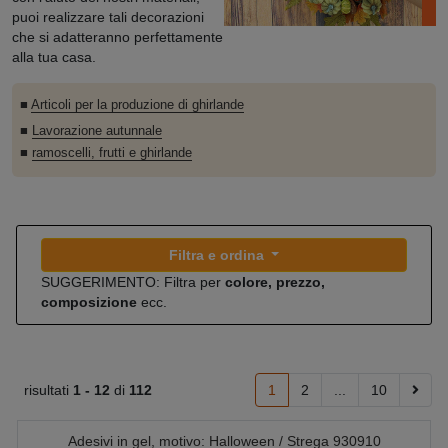
puoi realizzare tali decorazioni
che si adatteranno perfettamente
alla tua casa.
■
Articoli per la produzione di ghirlande
■
Lavorazione autunnale
■
ramoscelli, frutti e ghirlande
Filtra e ordina
SUGGERIMENTO: Filtra per
colore, prezzo,
composizione
ecc.
risultati
1 -
12
di
112
1
2
...
10
Adesivi in gel, motivo: Halloween / Strega 930910