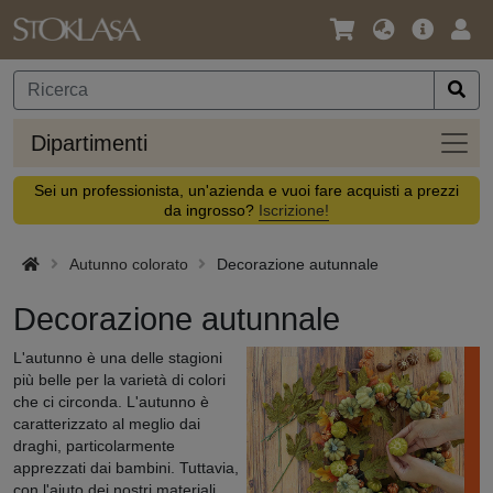
Lingua
Offerta
Acc
/
principa
Valuta
Dipar
Dipartimenti
Sei un professionista, un'azienda e vuoi fare acquisti a prezzi
da ingrosso?
Iscrizione!
Autunno colorato
Decorazione autunnale
Decorazione autunnale
L'autunno è una delle stagioni
più belle per la varietà di colori
che ci circonda. L'autunno è
caratterizzato al meglio dai
draghi, particolarmente
apprezzati dai bambini. Tuttavia,
con l'aiuto dei nostri materiali,