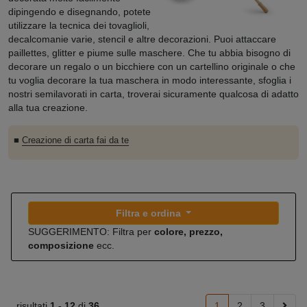
dipingendo e disegnando, potete
utilizzare la tecnica dei tovaglioli,
decalcomanie varie, stencil e altre decorazioni. Puoi attaccare
paillettes, glitter e piume sulle maschere. Che tu abbia bisogno di
decorare un regalo o un bicchiere con un cartellino originale o che
tu voglia decorare la tua maschera in modo interessante, sfoglia i
nostri semilavorati in carta, troverai sicuramente qualcosa di adatto
alla tua creazione.
■
Creazione di carta fai da te
Filtra e ordina
SUGGERIMENTO: Filtra per
colore, prezzo,
composizione
ecc.
risultati
1 -
12
di
36
1
2
3