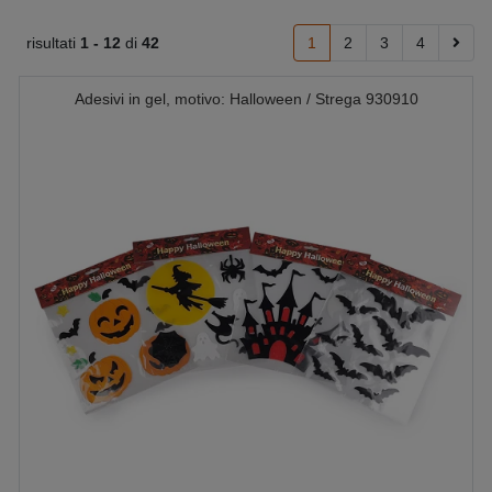
risultati
1 -
12
di
42
1
2
3
4
Adesivi in gel, motivo: Halloween / Strega 930910