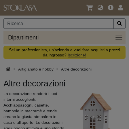
Lingua
Offerta
Acc
/
principa
Valuta
Dipar
Dipartimenti
Sei un professionista, un'azienda e vuoi fare acquisti a prezzi
da ingrosso?
Iscrizione!
Artigianato e hobby
Altre decorazioni
Altre decorazioni
La decorazione renderà i tuoi
interni accoglienti.
Acchiappasogni, casette,
bambole in macramè e tende
creano la giusta atmosfera in
casa e all'aperto. Le decorazioni
aggiungono intimità e uno sfondo