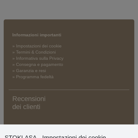
Informazioni importanti
» Impostazioni dei cookie
» Termini & Condizioni
» Informativa sulla Privacy
» Consegna e pagamento
» Garanzia e resi
» Programma fedeltà
Recensioni
dei clienti
STOKLASA - Impostazioni dei cookie