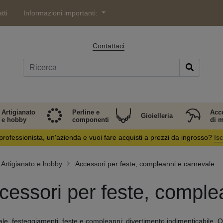
tti
Informazioni importanti:
Contattaci
Artigianato
Perline e
Acc
Gioielleria
e hobby
componenti
di 
professionista, un'azienda e vuoi fare acquisti a prezzi da ingrosso?
Isc
Artigianato e hobby
Accessori per feste, compleanni e carnevale
cessori per feste, comple
le, festeggiamenti, feste e compleanni: divertimento indimenticabile. O