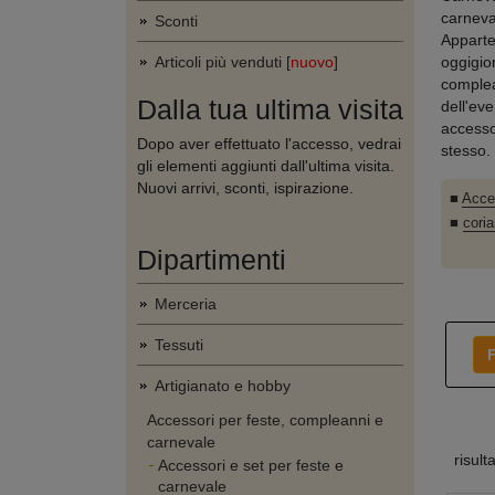
carneva
Sconti
Apparte
Articoli più venduti [
nuovo
]
oggigio
complea
Dalla tua ultima visita
dell'ev
accesso
Dopo aver effettuato l'accesso, vedrai
stesso. 
gli elementi aggiunti dall'ultima visita.
Nuovi arrivi, sconti, ispirazione.
■
Acces
■
coria
Dipartimenti
Merceria
Tessuti
F
Artigianato e hobby
Accessori per feste, compleanni e
carnevale
risult
Accessori e set per feste e
carnevale