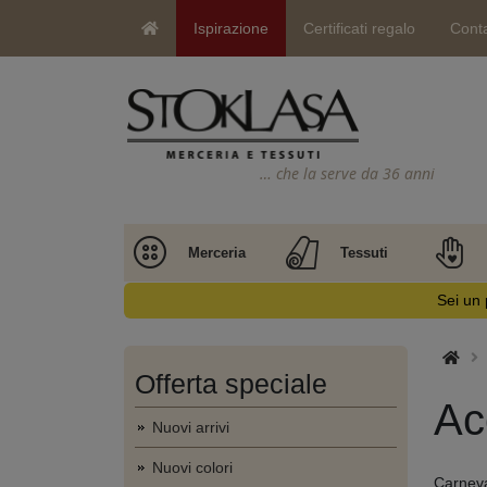
Ispirazione
Certificati regalo
Conta
… che la serve da 36 anni
Merceria
Tessuti
Sei un 
Offerta speciale
Ac
Nuovi arrivi
Nuovi colori
Carneva