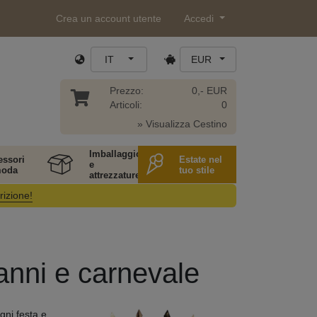
Crea un account utente
Accedi
IT
EUR
Prezzo:
0,- EUR
Articoli:
0
» Visualizza Cestino
Imballaggio
essori
Estate nel
e
moda
tuo stile
attrezzature
rizione!
anni e carnevale
gni festa e