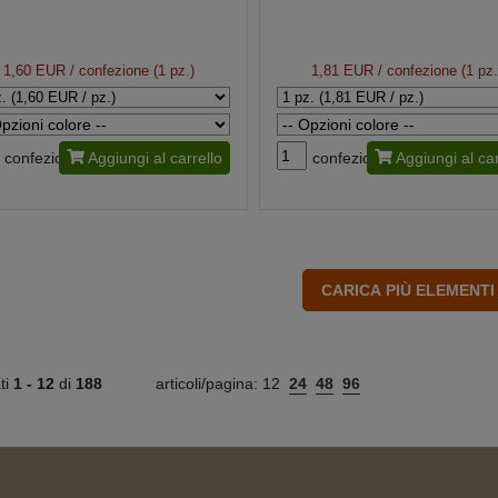
1,60 EUR
/ confezione (1 pz.)
1,81 EUR
/ confezione (1 pz.
confezione
Aggiungi al carrello
confezione
Aggiungi al car
ati
1 -
12
di
188
articoli/pagina:
12
24
48
96