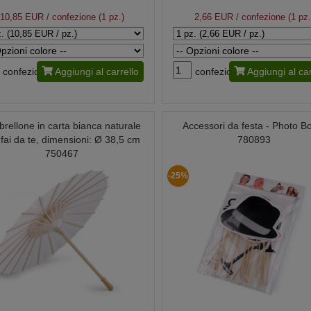
10,85 EUR
/ confezione (1 pz.)
2,66 EUR
/ confezione (1 pz.
confezione
Aggiungi al carrello
confezione
Aggiungi al car
rellone in carta bianca naturale
Accessori da festa - Photo B
 fai da te, dimensioni: Ø 38,5 cm
780893
750467
-25%