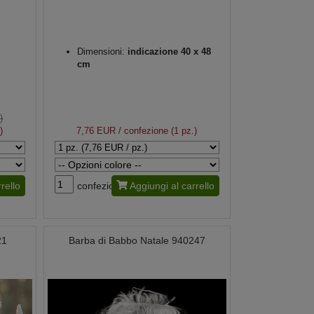
Dimensioni:
indicazione 40 x 48
cm
)
)
7,76 EUR
/ confezione (1 pz.)
rello
confezione
Aggiungi al carrello
21
Barba di Babbo Natale 940247