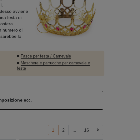
i.
stesso avviene
una festa di
mosfera
an numero di
 sarebbe lo
■
Fasce per festa / Carnevale
■
Maschere e parrucche per carnevale e
feste
omposizione
ecc.
1
2
...
16