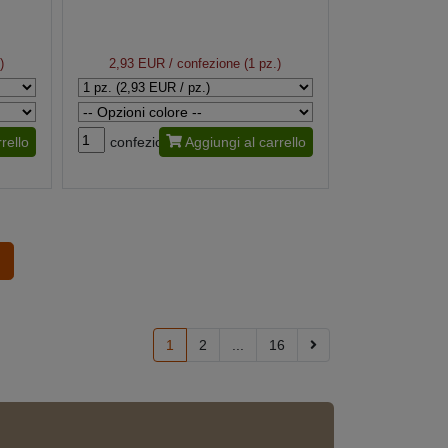
)
2,93 EUR
/ confezione (1 pz.)
rello
confezione
Aggiungi al carrello
1
2
...
16