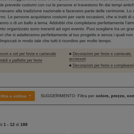
le prevede costumi con cui le persone si travestono fin dai tempi antich
nevano alla tradizione nazionale e facevano parte delle cerimonie. Lo 
rno. Le persone acquistano costumi per varie occasioni, che si tratti di 
nno o di un ballo a tema. Addobbi che completano perfettamente l'at
ento organizzato sono inerenti ad ogni evento. Puoi scegliere tra un gr
ri che si adatteranno perfettamente al tuo progetto e senza i quali non
Impiccati in modo tale che tutti ti ricordino per molto tempo.
sori e set per feste e carnevale
■
Decorazioni per feste e carnevale,
accessori
ndoli e paillette per feste
■
Decorazioni per feste e compleanni
SUGGERIMENTO: Filtra per
colore, prezzo, c
iltra e ordina
ati
1 -
12
di
188