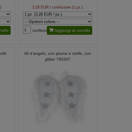
cm
Dimensioni:
Numero 4: 18 x 25
)
3,28 EUR
/ confezione (1 pz.)
cm
Dimensioni:
numero 6 17,5 x 23,5
cm
rello
confezione
Aggiungi al carrello
ooth
Ali d'angelo, con piume e stelle, con
glitter 790307