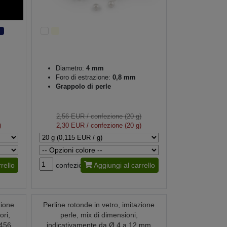
Diametro:
4 mm
Foro di estrazione:
0,8 mm
Grappolo di perle
2,56 EUR
/ confezione (20 g)
)
2,30 EUR
/ confezione (20 g)
rello
confezione
Aggiungi al carrello
zione
Perline rotonde in vetro, imitazione
ori,
perle, mix di dimensioni,
0456
indicativamente da Ø 4 a 12 mm