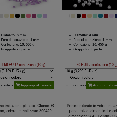
Diametro:
3 mm
Diametro:
4 mm
Foro di estrazione:
1 mm
Foro di estrazione:
1 mm
Confezione:
10; 500 g
Confezione:
10; 450 g
Grappolo di perle
Grappolo di perle
1,59 EUR
/ confezione (10 g)
2,69 EUR
/ confezione (10 g
confezione
Aggiungi al carrello
confezione
Aggiungi al car
ine imitazione plastica, Glance, Ø
Perline rotonde in vetro, imita
mm, colore: metallizzato 200420
perle, mix di dimensioni e col
dimensioni: Ø 4 - 12 mm 20