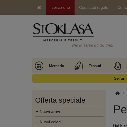
Ispirazione
Certificati regalo
Conta
… che la serve da 36 anni
Merceria
Tessuti
Sei un 
Offerta speciale
Pe
Nuovi arrivi
Nuovi colori
Hai biso