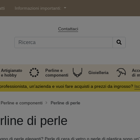
tti
Informazioni importanti:
Contattaci
Artigianato
Perline e
Acc
Gioielleria
e hobby
componenti
di 
professionista, un'azienda e vuoi fare acquisti a prezzi da ingrosso?
Isc
Perline e componenti
Perline di perle
rline di perle
gno di perle eleganti? Perle di cera di vetro o perle di plastica sono un'