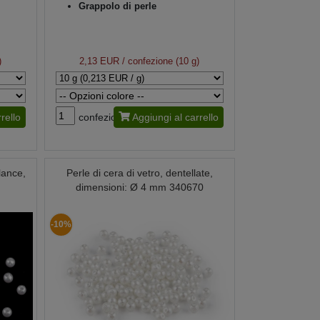
Grappolo di perle
)
2,13 EUR
/ confezione (10 g)
rello
confezione
Aggiungi al carrello
Glance,
Perle di cera di vetro, dentellate,
dimensioni: Ø 4 mm 340670
-10%