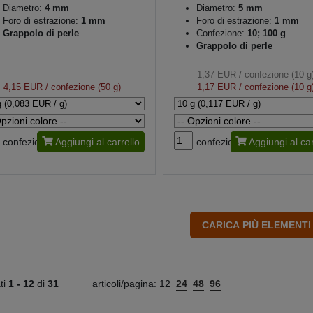
Diametro:
4 mm
Diametro:
5 mm
Foro di estrazione:
1 mm
Foro di estrazione:
1 mm
Grappolo di perle
Confezione:
10; 100 g
Grappolo di perle
1,37 EUR
/ confezione (10 g
4,15 EUR
/ confezione (50 g)
1,17 EUR
/ confezione (10 g
confezione
Aggiungi al carrello
confezione
Aggiungi al car
ati
1 -
12
di
31
articoli/pagina:
12
24
48
96