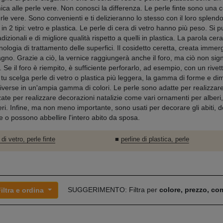
ca alle perle vere. Non conosci la differenza. Le perle finte sono una c
erle vere. Sono convenienti e ti delizieranno lo stesso con il loro splen
i in 2 tipi: vetro e plastica. Le perle di cera di vetro hanno più peso. Si 
dizionali e di migliore qualità rispetto a quelli in plastica. La parola cer
nologia di trattamento delle superfici. Il cosidetto ceretta, creata imme
agno. Grazie a ciò, la vernice raggiungerà anche il foro, ma ciò non sign
. Se il foro è riempito, è sufficiente perforarlo, ad esempio, con un rive
tu scelga perle di vetro o plastica più leggera, la gamma di forme e dime
iverse in un'ampia gamma di colori. Le perle sono adatte per realizzare
ate per realizzare decorazioni natalizie come vari ornamenti per alberi,
eri. Infine, ma non meno importante, sono usati per decorare gli abiti,
e o possono abbellire l'intero abito da sposa.
 di vetro, perle finte
■
perline di plastica, perle
SUGGERIMENTO: Filtra per
colore, prezzo, c
iltra e ordina