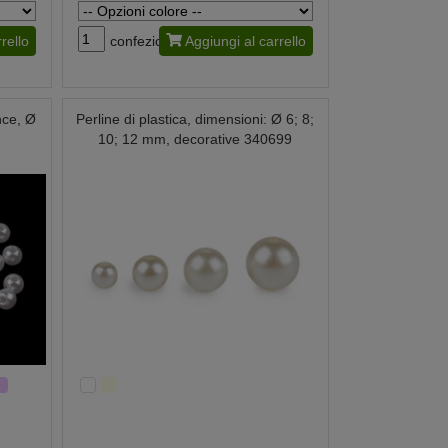
rello
confezione
Aggiungi al carrello
nce, Ø
Perline di plastica, dimensioni: Ø 6; 8;
10; 12 mm, decorative 340699