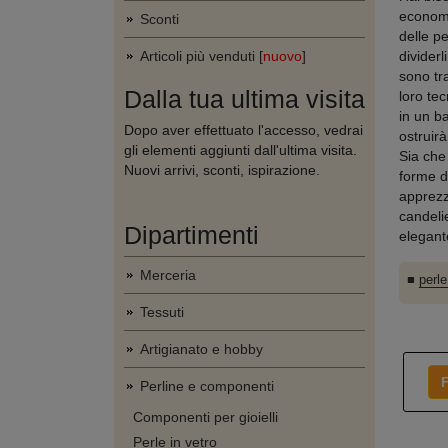
economi
Sconti
delle p
Articoli più venduti [
nuovo
]
dividerl
sono tra
Dalla tua ultima visita
loro tec
in un b
Dopo aver effettuato l'accesso, vedrai
ostruirà
gli elementi aggiunti dall'ultima visita.
Sia che 
Nuovi arrivi, sconti, ispirazione.
forme d
apprezz
candeli
Dipartimenti
elegant
Merceria
■
perle
Tessuti
Artigianato e hobby
F
Perline e componenti
Componenti per gioielli
Perle in vetro