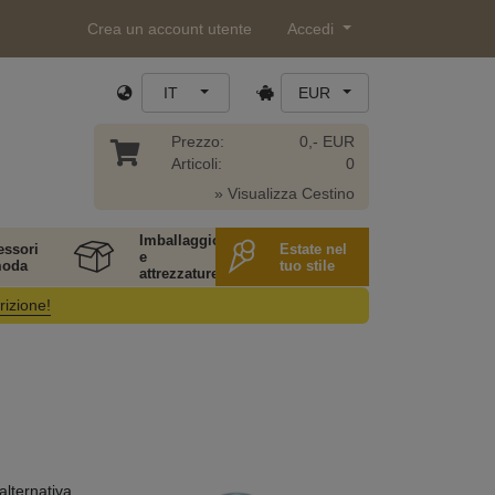
Crea un account utente
Accedi
IT
EUR
Prezzo:
0,- EUR
Articoli:
0
» Visualizza Cestino
Imballaggio
essori
Estate nel
e
moda
tuo stile
attrezzature
rizione!
alternativa