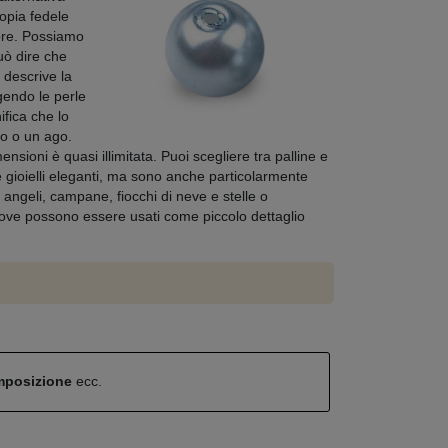
opia fedele
dore. Possiamo
può dire che
a descrive la
rgendo le perle
ifica che lo
tto o un ago.
nsioni è quasi illimitata. Puoi scegliere tra palline e
 gioielli eleganti, ma sono anche particolarmente
 angeli, campane, fiocchi di neve e stelle o
 dove possono essere usati come piccolo dettaglio
omposizione
ecc.