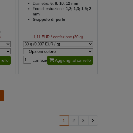
Diametro:
6; 8; 10; 12 mm
Foro di estrazione:
1,2; 1,3; 1,5; 2
mm
Grappolo di perle
)
)
1,11 EUR
/ confezione (30 g)
rello
confezione
Aggiungi al carrello
1
2
3