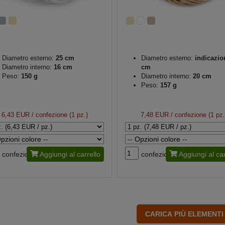
Diametro esterno:
25 cm
Diametro esterno:
indicazio
Diametro interno:
16 cm
cm
Peso:
150 g
Diametro interno:
20 cm
Peso:
157 g
6,43 EUR
/ confezione (1 pz.)
7,48 EUR
/ confezione (1 pz.
confezione
Aggiungi al carrello
confezione
Aggiungi al car