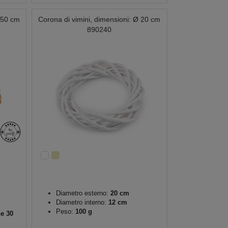
Ø 50 cm
Corona di vimini, dimensioni: Ø 20 cm
890240
Diametro esterno:
20 cm
Diametro interno:
12 cm
Peso:
100 g
e 30