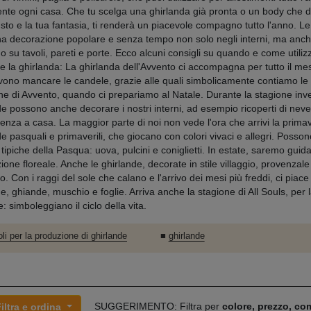
ente ogni casa. Che tu scelga una ghirlanda già pronta o un body che 
gusto e la tua fantasia, ti renderà un piacevole compagno tutto l'anno. L
a decorazione popolare e senza tempo non solo negli interni, ma anche
o su tavoli, pareti e porte. Ecco alcuni consigli su quando e come utiliz
e la ghirlanda: La ghirlanda dell'Avvento ci accompagna per tutto il me
ono mancare le candele, grazie alle quali simbolicamente contiamo le 
ne di Avvento, quando ci prepariamo al Natale. Durante la stagione inve
e possono anche decorare i nostri interni, ad esempio ricoperti di neve a
nza a casa. La maggior parte di noi non vede l'ora che arrivi la prima
e pasquali e primaverili, che giocano con colori vivaci e allegri. Posson
 tipiche della Pasqua: uova, pulcini e coniglietti. In estate, saremo gui
one floreale. Anche le ghirlande, decorate in stile villaggio, provenzale 
o. Con i raggi del sole che calano e l'arrivo dei mesi più freddi, ci pia
e, ghiande, muschio e foglie. Arriva anche la stagione di All Souls, per 
 simboleggiano il ciclo della vita.
oli per la produzione di ghirlande
■
ghirlande
SUGGERIMENTO: Filtra per
colore, prezzo, c
iltra e ordina