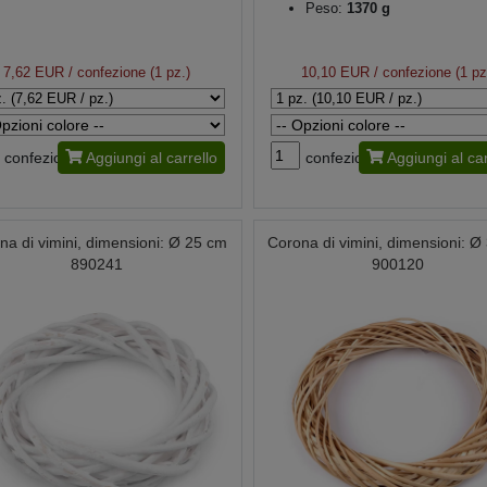
Peso:
1370 g
7,62 EUR
/ confezione (1 pz.)
10,10 EUR
/ confezione (1 pz
confezione
Aggiungi al carrello
confezione
Aggiungi al car
na di vimini, dimensioni: Ø 25 cm
Corona di vimini, dimensioni: Ø
890241
900120