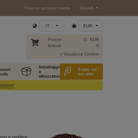
Crea un account utente
Accedi
IT
EUR
Prezzo:
0,- EUR
Articoli:
0
» Visualizza Cestino
Imballaggio
essori
Estate nel
e
moda
tuo stile
attrezzature
rizione!
l'anno e rendere