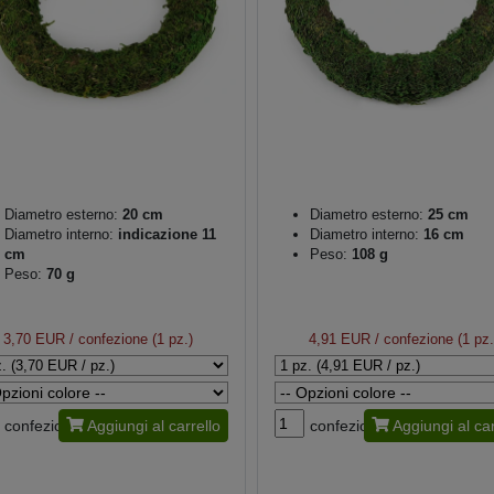
Diametro esterno:
20 cm
Diametro esterno:
25 cm
Diametro interno:
indicazione 11
Diametro interno:
16 cm
cm
Peso:
108 g
Peso:
70 g
3,70 EUR
/ confezione (1 pz.)
4,91 EUR
/ confezione (1 pz.
confezione
Aggiungi al carrello
confezione
Aggiungi al car