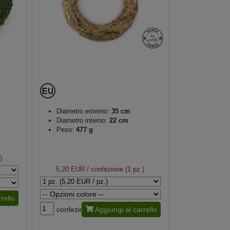
Diametro esterno:
35 cm
Diametro interno:
22 cm
Peso:
477 g
)
5,20 EUR
/ confezione (1 pz.)
rello
confezione
Aggiungi al carrello