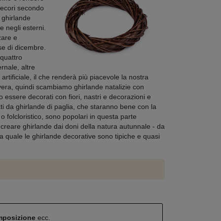
decori secondo
e ghirlande
 negli esterni.
zare e
se di dicembre.
quattro
rnale, altre
rtificiale, il che renderà più piacevole la nostra
vera, quindi scambiamo ghirlande natalizie con
o essere decorati con fiori, nastri e decorazioni e
dati da ghirlande di paglia, che staranno bene con la
o folcloristico, sono popolari in questa parte
ce creare ghirlande dai doni della natura autunnale - da
la quale le ghirlande decorative sono tipiche e quasi
omposizione
ecc.