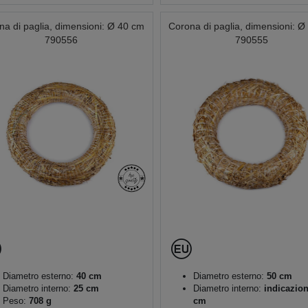
na di paglia, dimensioni: Ø 40 cm
Corona di paglia, dimensioni: 
790556
790555
Diametro esterno:
40 cm
Diametro esterno:
50 cm
Diametro interno:
25 cm
Diametro interno:
indicazion
Peso:
708 g
cm