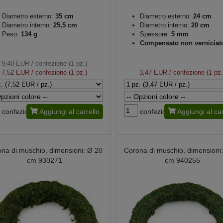
Diametro esterno:
35 cm
Diametro esterno:
24 cm
Diametro interno:
25,5 cm
Diametro interno:
20 cm
Peso:
134 g
Spessore:
5 mm
Compensato non verniciat
9,40 EUR
/ confezione (1 pz.)
7,52 EUR
/ confezione (1 pz.)
3,47 EUR
/ confezione (1 pz.
confezione
Aggiungi al carrello
confezione
Aggiungi al car
na di muschio, dimensioni: Ø 20
Corona di muschio, dimensioni
cm 930271
cm 940255