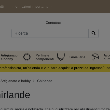
tti
Informazioni importanti:
Contattaci
Artigianato
Perline e
Acc
Gioielleria
e hobby
componenti
di 
professionista, un'azienda e vuoi fare acquisti a prezzi da ingrosso?
Isc
Artigianato e hobby
Ghirlande
irlande
i vimini, paglia e polistirolo, che puoi utilizzare per allestimenti tutto 