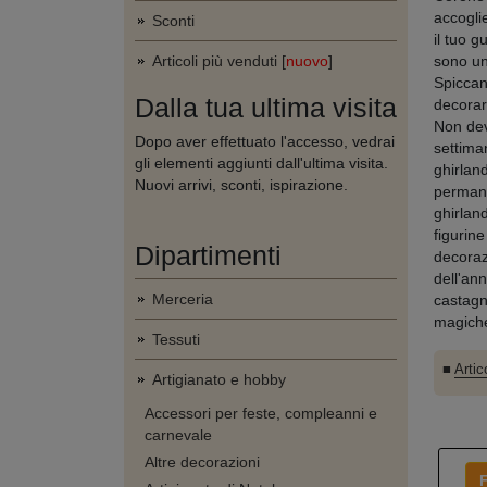
accogli
Sconti
il tuo 
Articoli più venduti [
nuovo
]
sono un
Spiccan
Dalla tua ultima visita
decorar
Non dev
Dopo aver effettuato l'accesso, vedrai
settima
gli elementi aggiunti dall'ultima visita.
ghirland
Nuovi arrivi, sconti, ispirazione.
permane
ghirland
figurine
Dipartimenti
decorazi
dell'ann
Merceria
castagn
magiche:
Tessuti
■
Artic
Artigianato e hobby
Accessori per feste, compleanni e
carnevale
Altre decorazioni
F