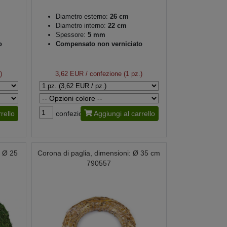
Diametro esterno:
26 cm
Diametro interno:
22 cm
Spessore:
5 mm
o
Compensato non verniciato
)
3,62 EUR
/ confezione (1 pz.)
rello
confezione
Aggiungi al carrello
: Ø 25
Corona di paglia, dimensioni: Ø 35 cm
790557