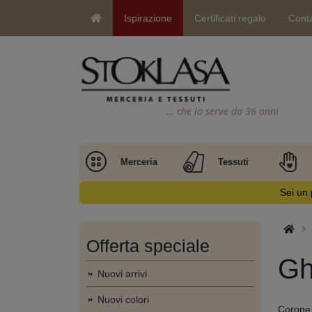
Ispirazione
Certificati regalo
Conta
… che la serve da 36 anni
Merceria
Tessuti
Sei un 
Offerta speciale
Gh
Nuovi arrivi
Nuovi colori
Corone d