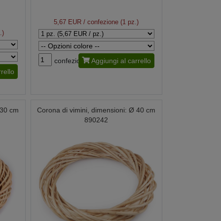
5,67 EUR
/ confezione (1 pz.)
.)
confezione
Aggiungi al carrello
rello
 30 cm
Corona di vimini, dimensioni: Ø 40 cm
890242