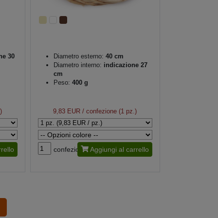
ne 30
Diametro esterno:
40 cm
Diametro interno:
indicazione 27
cm
Peso:
400 g
)
9,83 EUR
/ confezione (1 pz.)
rello
confezione
Aggiungi al carrello