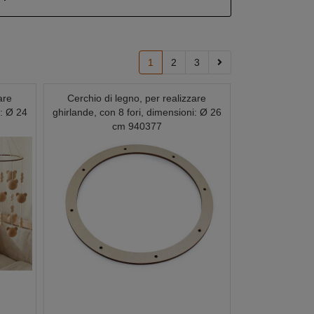
1
2
3
are
Cerchio di legno, per realizzare
i: Ø 24
ghirlande, con 8 fori, dimensioni: Ø 26
cm 940377