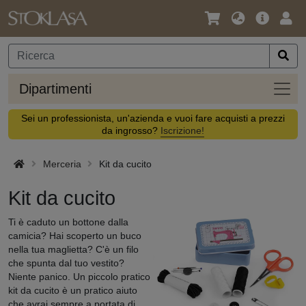
Lingua
Offerta
Acc
/
principa
Valuta
Dipar
Dipartimenti
Sei un professionista, un'azienda e vuoi fare acquisti a prezzi
da ingrosso?
Iscrizione!
Merceria
Kit da cucito
Kit da cucito
Ti è caduto un bottone dalla
camicia? Hai scoperto un buco
nella tua maglietta? C'è un filo
che spunta dal tuo vestito?
Niente panico. Un piccolo pratico
kit da cucito è un pratico aiuto
che avrai sempre a portata di