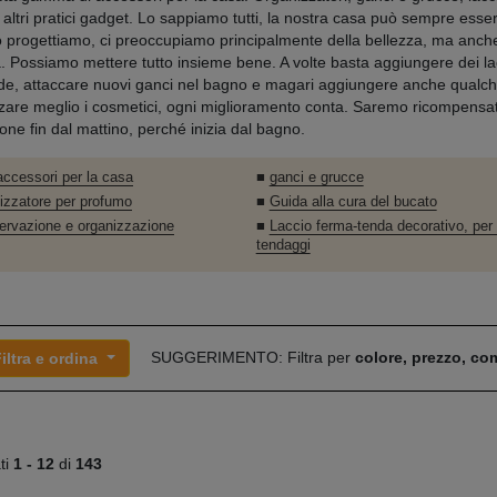
 altri pratici gadget. Lo sappiamo tutti, la nostra casa può sempre esser
progettiamo, ci preoccupiamo principalmente della bellezza, ma anche
tà. Possiamo mettere tutto insieme bene. A volte basta aggiungere dei la
nde, attaccare nuovi ganci nel bagno e magari aggiungere anche qualch
zare meglio i cosmetici, ogni miglioramento conta. Saremo ricompensat
one fin dal mattino, perché inizia dal bagno.
 accessori per la casa
■
ganci e grucce
izzatore per profumo
■
Guida alla cura del bucato
ervazione e organizzazione
■
Laccio ferma-tenda decorativo, per
tendaggi
SUGGERIMENTO: Filtra per
colore, prezzo, c
iltra e ordina
ati
1 -
12
di
143