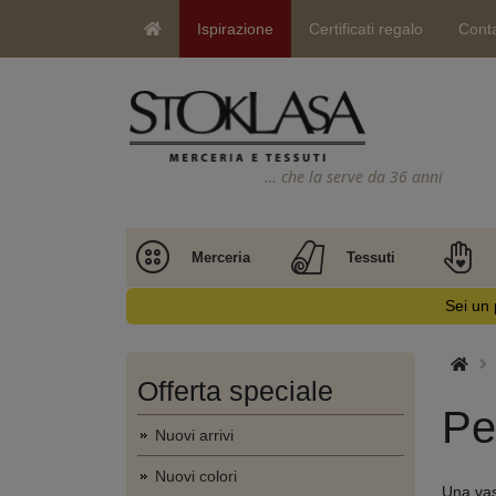
Ispirazione
Certificati regalo
Conta
… che la serve da 36 anni
Merceria
Tessuti
Sei un 
Offerta speciale
Pe
Nuovi arrivi
Nuovi colori
Una vas