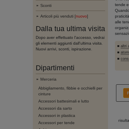
tende e
Sconti
Quando 
Articoli più venduti [
nuovo
]
pratici
alle te
Dalla tua ultima visita
organiz
sensazi
Dopo aver effettuato l'accesso, vedrai
gli elementi aggiunti dall'ultima visita.
■
altri
Nuovi arrivi, sconti, ispirazione.
■
atom
■
cons
Dipartimenti
Merceria
Abbigliamento, fibbie e occhielli per
F
cinture
Accessori battesimali e lutto
Accessori da sarto
Accessori in plastica
risult
Accessori per tende