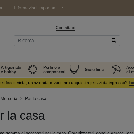
tti
Informazioni importanti:
Contattaci
Artigianato
Perline e
Acc
Gioielleria
e hobby
componenti
di 
professionista, un'azienda e vuoi fare acquisti a prezzi da ingrosso?
Isc
Merceria
Per la casa
r la casa
ta gamma di accessori per la casa. Organizzatori, ganci e grucce, lacci