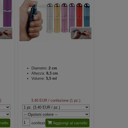
Diametro:
2 cm
Altezza:
8,3 cm
Volume:
5,5 ml
)
3,40 EUR
/ confezione (1 pz.)
rello
confezione
Aggiungi al carrello