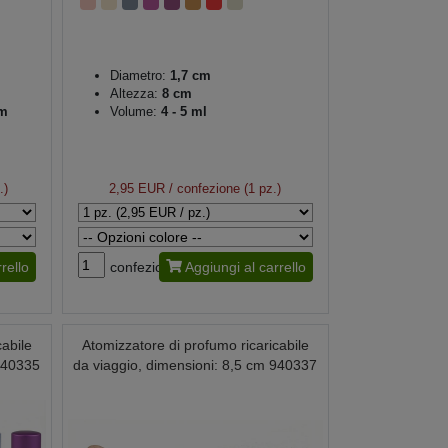
Diametro:
1,7 cm
Altezza:
8 cm
m
Volume:
4 - 5 ml
.)
2,95 EUR
/ confezione (1 pz.)
rello
confezione
Aggiungi al carrello
cabile
Atomizzatore di profumo ricaricabile
 940335
da viaggio, dimensioni: 8,5 cm 940337