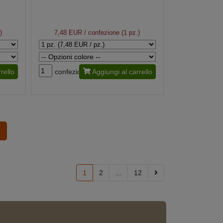
)
7,48 EUR
/ confezione (1 pz.)
rello
confezione
Aggiungi al carrello
1
2
...
12