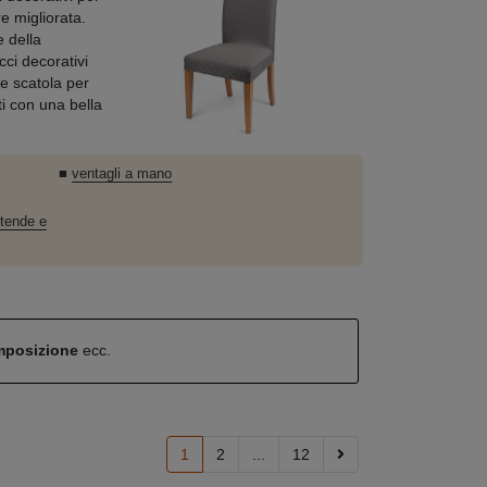
e migliorata.
 della
cci decorativi
e scatola per
i con una bella
■
ventagli a mano
 tende e
omposizione
ecc.
1
2
...
12