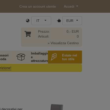
Crea un account utente
Accedi
IT
EUR
Prezzo:
0,- EUR
Articoli:
0
» Visualizza Cestino
Imballaggio
essori
Estate nel
e
moda
tuo stile
attrezzature
rizione!
 decorativi per