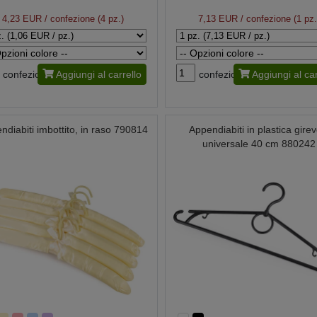
4,23 EUR
/ confezione (4 pz.)
7,13 EUR
/ confezione (1 pz.
confezione
Aggiungi al carrello
confezione
Aggiungi al car
ndiabiti imbottito, in raso 790814
Appendiabiti in plastica girev
universale 40 cm 880242