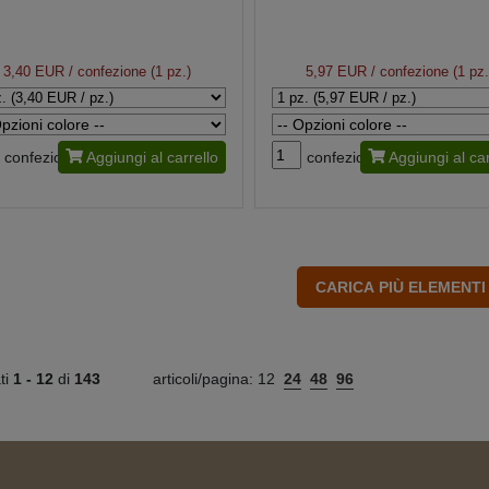
3,40 EUR
/ confezione (1 pz.)
5,97 EUR
/ confezione (1 pz.
confezione
Aggiungi al carrello
confezione
Aggiungi al car
ati
1 -
12
di
143
articoli/pagina:
12
24
48
96