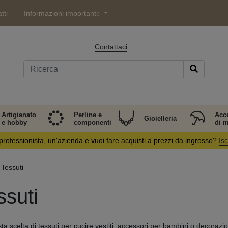
tti
Informazioni importanti:
Contattaci
Artigianato
Perline e
Acc
Gioielleria
e hobby
componenti
di 
professionista, un'azienda e vuoi fare acquisti a prezzi da ingrosso?
Isc
Tessuti
ssuti
a scelta di tessuti per cucire vestiti, accessori per bambini o decorazio