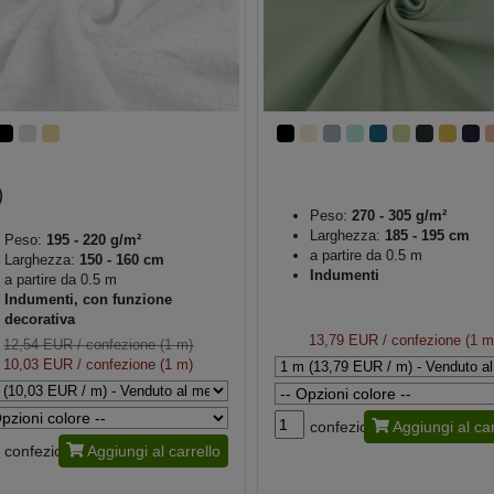
Peso:
270 - 305 g/m²
Larghezza:
185 - 195 cm
Peso:
195 - 220 g/m²
a partire da 0.5 m
Larghezza:
150 - 160 cm
Indumenti
a partire da 0.5 m
Indumenti, con funzione
decorativa
13,79 EUR
/ confezione (1 m
12,54 EUR
/ confezione (1 m)
10,03 EUR
/ confezione (1 m)
confezione
Aggiungi al car
confezione
Aggiungi al carrello