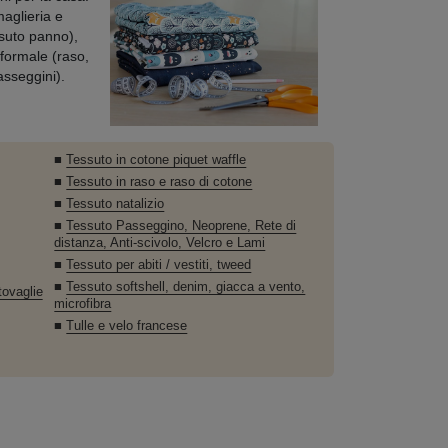
maglieria e
ssuto panno),
 formale (raso,
asseggini).
■
Tessuto in cotone piquet waffle
■
Tessuto in raso e raso di cotone
■
Tessuto natalizio
■
Tessuto Passeggino, Neoprene, Rete di
distanza, Anti-scivolo, Velcro e Lami
■
Tessuto per abiti / vestiti, tweed
■
Tessuto softshell, denim, giacca a vento,
tovaglie
microfibra
■
Tulle e velo francese