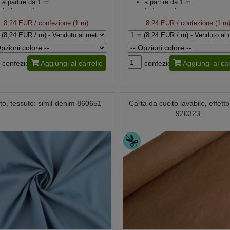
a partire da 1 m
a partire da 1 m
Indumenti
Indumenti
8,24 EUR
/ confezione (1 m)
8,24 EUR
/ confezione (1 m
confezione
Aggiungi al carrello
confezione
Aggiungi al car
to, tessuto: simil-denim 860651
Carta da cucito lavabile, effetto
920323