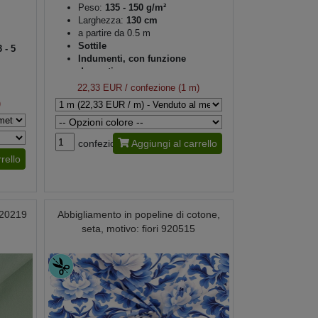
Peso:
135 - 150 g/m²
Larghezza:
130 cm
a partire da 0.5 m
Sottile
 - 5
Indumenti, con funzione
decorativa
22,33 EUR
/ confezione (1 m)
)
confezione
Aggiungi al carrello
rello
920219
Abbigliamento in popeline di cotone,
seta, motivo: fiori 920515