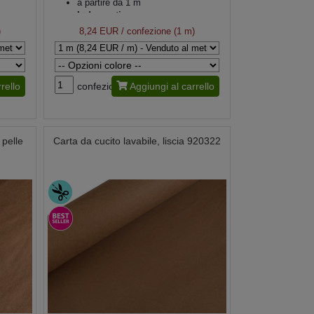
a partire da 1 m
Indumenti
)
8,24 EUR
/ confezione (1 m)
rello
confezione
Aggiungi al carrello
 pelle
Carta da cucito lavabile, liscia 920322