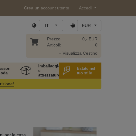
Crea un account utente
Accedi
IT
EUR
Prezzo:
0,- EUR
Articoli:
0
» Visualizza Cestino
Imballaggio
essori
Estate nel
e
moda
tuo stile
attrezzature
rizione!
ni per la casa.