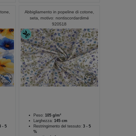
otone,
Abbigliamento in popeline di cotone,
seta, motivo: nontiscordardimé
920518
Peso:
105 g/m²
Larghezza:
145 cm
 - 5
Restringimento del tessuto:
3 - 5
%