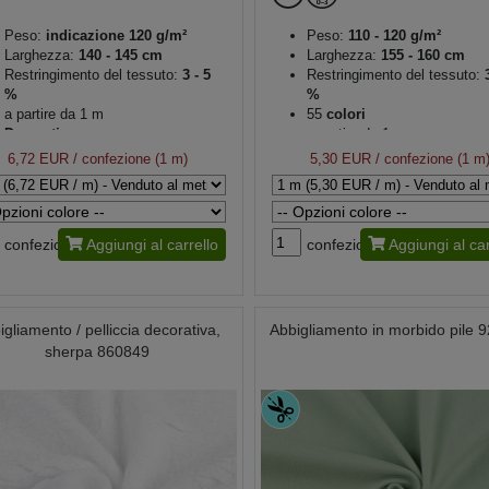
Peso:
indicazione 120 g/m²
Peso:
110 - 120 g/m²
Larghezza:
140 - 145 cm
Larghezza:
155 - 160 cm
Restringimento del tessuto:
3 - 5
Restringimento del tessuto:
3
%
%
a partire da 1 m
55
colori
Decorativo
a partire da 1 m
6,72 EUR
/ confezione (1 m)
5,30 EUR
/ confezione (1 m
confezione
Aggiungi al carrello
confezione
Aggiungi al car
igliamento / pelliccia decorativa,
Abbigliamento in morbido pile 
sherpa 860849