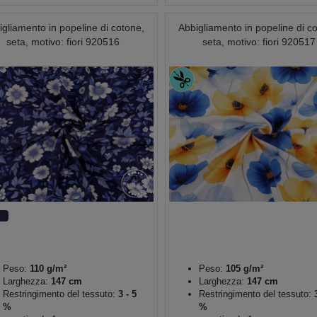
igliamento in popeline di cotone,
Abbigliamento in popeline di c
seta, motivo: fiori 920516
seta, motivo: fiori 920517
Peso:
110 g/m²
Peso:
105 g/m²
Larghezza:
147 cm
Larghezza:
147 cm
Restringimento del tessuto:
3 - 5
Restringimento del tessuto:
3
%
%