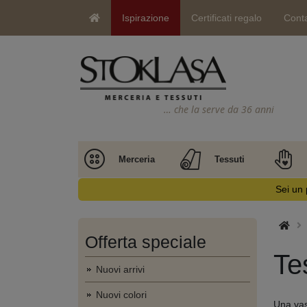
Ispirazione
Certificati regalo
Conta
… che la serve da 36 anni
Merceria
Tessuti
Sei un 
Offerta speciale
Te
Nuovi arrivi
Nuovi colori
Una vast