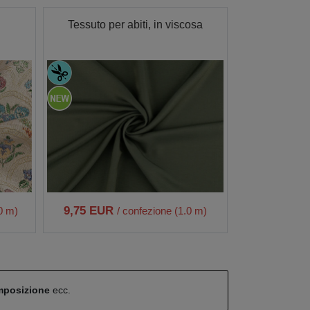
Tessuto per abiti, in viscosa
9,75 EUR
.0 m)
/ confezione (1.0 m)
omposizione
ecc.