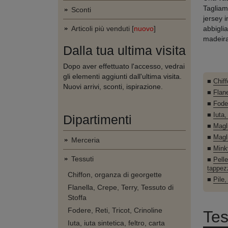
Tagliam
Sconti
jersey i
Articoli più venduti [
nuovo
]
abbigli
madeira,
Dalla tua ultima visita
Dopo aver effettuato l'accesso, vedrai
gli elementi aggiunti dall'ultima visita.
■
Chiff
Nuovi arrivi, sconti, ispirazione.
■
Flane
■
Foder
■
Iuta,
Dipartimenti
■
Magl
■
Magl
Merceria
■
Mink
Tessuti
■
Pelle
tappez
Chiffon, organza di georgette
■
Pile,
Flanella, Crepe, Terry, Tessuto di
Stoffa
Fodere, Reti, Tricot, Crinoline
Tes
Iuta, iuta sintetica, feltro, carta