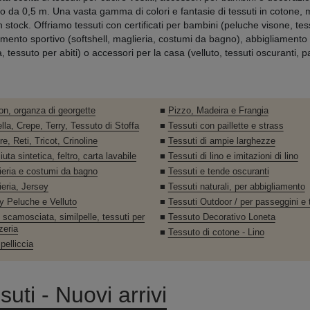
o da 0,5 m. Una vasta gamma di colori e fantasie di tessuti in cotone, 
n stock. Offriamo tessuti con certificati per bambini (peluche visone, te
amento sportivo (softshell, maglieria, costumi da bagno), abbigliamento
 tessuto per abiti) o accessori per la casa (velluto, tessuti oscuranti, p
on, organza di georgette
■
Pizzo, Madeira e Frangia
lla, Crepe, Terry, Tessuto di Stoffa
■
Tessuti con paillette e strass
e, Reti, Tricot, Crinoline
■
Tessuti di ampie larghezze
 iuta sintetica, feltro, carta lavabile
■
Tessuti di lino e imitazioni di lino
ieria e costumi da bagno
■
Tessuti e tende oscuranti
ieria, Jersey
■
Tessuti naturali, per abbigliamento
y Peluche e Velluto
■
Tessuti Outdoor / per passeggini e 
 scamosciata, similpelle, tessuti per
■
Tessuto Decorativo Loneta
zeria
■
Tessuto di cotone - Lino
 pelliccia
suti - Nuovi arrivi