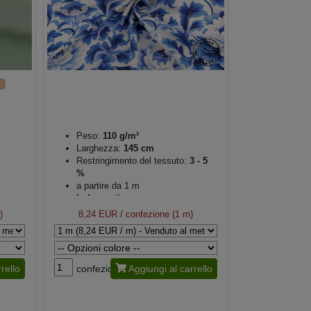
Peso:
110 g/m²
Larghezza:
145 cm
Restringimento del tessuto:
3 - 5
%
a partire da 1 m
Indumenti
)
8,24 EUR
/ confezione (1 m)
rello
confezione
Aggiungi al carrello