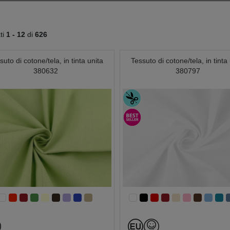
ati
1 -
12
di
626
suto di cotone/tela, in tinta unita
Tessuto di cotone/tela, in tinta
380632
380797