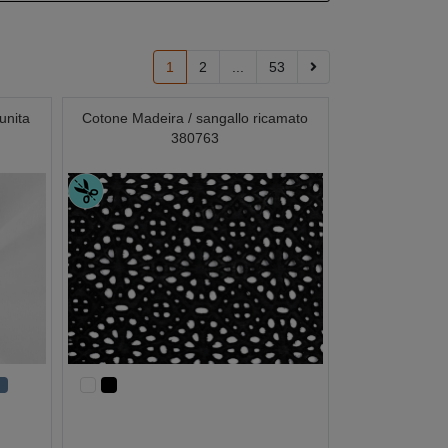
1
2
...
53
 unita
Cotone Madeira / sangallo ricamato
380763