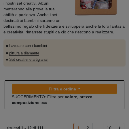
i nostri set creativi. Alcuni
metteranno alla prova la tua
abilità e pazienza. Anche i set
destinati ai bambini saranno un
bellissimo regalo che li delizierà e svilupperà anche la loro fantasia
e creatività, rimarrete stupiti da ciò che riescono a realizzare.
■
Lavorare con i bambini
■
pittura a diamante
■
Set creativi e artigianali
Filtra e ordina
SUGGERIMENTO: Filtra per
colore, prezzo,
composizione
ecc.
risultati
1 -
12
di
111
1
2
...
10