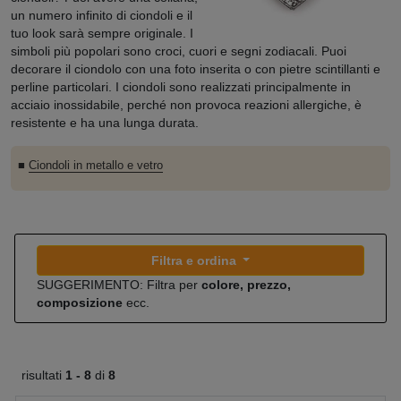
un numero infinito di ciondoli e il
tuo look sarà sempre originale. I
simboli più popolari sono croci, cuori e segni zodiacali. Puoi
decorare il ciondolo con una foto inserita o con pietre scintillanti e
perline particolari. I ciondoli sono realizzati principalmente in
acciaio inossidabile, perché non provoca reazioni allergiche, è
resistente e ha una lunga durata.
■
Ciondoli in metallo e vetro
Filtra e ordina
SUGGERIMENTO: Filtra per
colore, prezzo,
composizione
ecc.
risultati
1 -
8
di
8