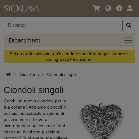
Lingua
Offerta
Acc
/
principa
Valuta
Dipar
Dipartimenti
Sei un professionista, un'azienda e vuoi fare acquisti a prezzi
da ingrosso?
Iscrizione!
Gioielleria
Ciondoli singoli
Ciondoli singoli
Cerchi un nuovo ciondolo per la
tua collana? Abbiamo ciondoli in
acciaio inossidabile e splendidi
pezzi in vetro. Troverai
sicuramente qualcosa che fa al
caso tuo. A chi non piacciono i
ciondoli? Puoi avere una collana,