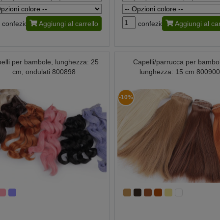
confezione
Aggiungi al carrello
confezione
Aggiungi al car
elli per bambole, lunghezza: 25
Capelli/parrucca per bambo
cm, ondulati 800898
lunghezza: 15 cm 80090
-10%