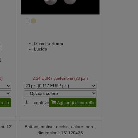
m
Diametro:
6 mm
m
Lucido
0
o)
2,34 EUR
/ confezione (20 pz.)
rello
confezione
Aggiungi al carrello
ni: 12'
Bottoni, motivo: occhio, colore: nero,
dimensioni: 15' 120433