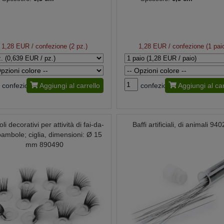
1,28 EUR
/ confezione (2 pz.)
1,28 EUR
/ confezione (1 pai
confezione
Aggiungi al carrello
confezione
Aggiungi al car
oli decorativi per attività di fai-da-
Baffi artificiali, di animali 94
bambole; ciglia, dimensioni: Ø 15
mm 890490