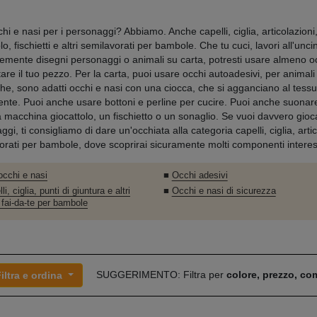
chi e nasi per i personaggi? Abbiamo. Anche capelli, ciglia, articolazion
lo, fischietti e altri semilavorati per bambole. Che tu cuci, lavori all'unci
emente disegni personaggi o animali su carta, potresti usare almeno oc
re il tuo pezzo. Per la carta, puoi usare occhi autoadesivi, per animali 
che, sono adatti occhi e nasi con una ciocca, che si agganciano al tessu
nte. Puoi anche usare bottoni e perline per cucire. Puoi anche suonare
 macchina giocattolo, un fischietto o un sonaglio. Se vuoi davvero gioca
gi, ti consigliamo di dare un'occhiata alla categoria capelli, ciglia, arti
orati per bambole, dove scoprirai sicuramente molti componenti interess
 occhi e nasi
■
Occhi adesivi
li, ciglia, punti di giuntura e altri
■
Occhi e nasi di sicurezza
 fai-da-te per bambole
SUGGERIMENTO: Filtra per
colore, prezzo, c
iltra e ordina