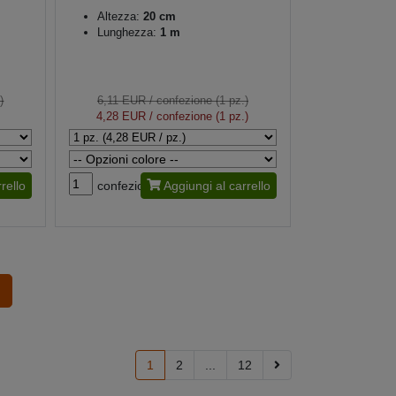
Altezza:
20 cm
Lunghezza:
1 m
)
6,11 EUR
/ confezione (1 pz.)
4,28 EUR
/ confezione (1 pz.)
rello
confezione
Aggiungi al carrello
1
2
...
12