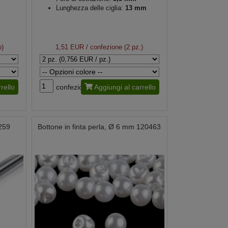
Lunghezza delle ciglia:
13 mm
o)
1,51 EUR
/ confezione (2 pz.)
rello
confezione
Aggiungi al carrello
0259
Bottone in finta perla, Ø 6 mm 120463