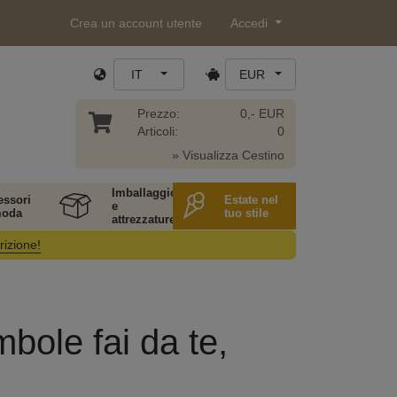
Crea un account utente
Accedi
IT
EUR
Prezzo:
0,- EUR
Articoli:
0
» Visualizza Cestino
Imballaggio
essori
Estate nel
e
moda
tuo stile
attrezzature
rizione!
bole fai da te,