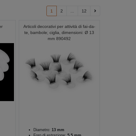
1
2
...
12
er
Articoli decorativi per attività di fai-da-
te, bambole; ciglia, dimensioni: Ø 13
mm 890492
Diametro:
13 mm
Foro di estrazione:
5,5 mm