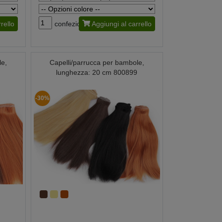
rello
confezione
Aggiungi al carrello
le,
Capelli/parrucca per bambole,
0
lunghezza: 20 cm 800899
-30%