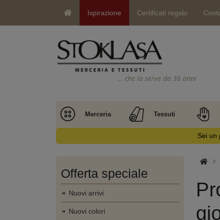
Ispirazione
Certificati regalo
Conta
… che la serve da 36 anni
Merceria
Tessuti
Sei un 
Offerta speciale
Pr
Nuovi arrivi
gio
Nuovi colori