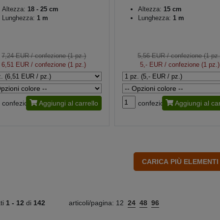
Altezza:
18 - 25 cm
Altezza:
15 cm
Lunghezza:
1 m
Lunghezza:
1 m
7,24 EUR
/ confezione (1 pz.)
5,56 EUR
/ confezione (1 pz.
6,51 EUR
/ confezione (1 pz.)
5,- EUR
/ confezione (1 pz.)
confezione
Aggiungi al carrello
confezione
Aggiungi al car
ati
1 -
12
di
142
articoli/pagina:
12
24
48
96