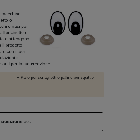
i, macchine
netto o
chi e nasi per
all'uncinetto e
to e si tengono
 il prodotto
re con i tuoi
colazioni e
anti per la tua creazione.
■
Palle per sonaglietti e palline per squittio
omposizione
ecc.