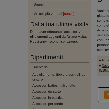
Sconti
Vuoi oc
Articoli più venduti [
nuovo
]
giocatto
semplic
Dalla tua ultima visita
completa
di pelu
Dopo aver effettuato l'accesso, vedrai
saldame
gli elementi aggiunti dall'ultima visita.
con una
Nuovi arrivi, sconti, ispirazione.
personag
semilav
Dipartimenti
■
Altri
■
Capel
Merceria
oggetti
Abbigliamento, fibbie e occhielli per
cinture
Accessori battesimali e lutto
Accessori da sarto
F
Accessori in plastica
Accessori per tende