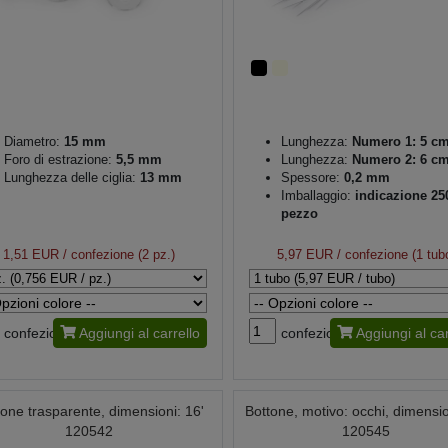
Diametro:
15 mm
Lunghezza:
Numero 1: 5 c
Foro di estrazione:
5,5 mm
Lunghezza:
Numero 2: 6 c
Lunghezza delle ciglia:
13 mm
Spessore:
0,2 mm
Imballaggio:
indicazione 25
pezzo
1,51 EUR
/ confezione (2 pz.)
5,97 EUR
/ confezione (1 tub
confezione
Aggiungi al carrello
confezione
Aggiungi al car
tone trasparente, dimensioni: 16'
Bottone, motivo: occhi, dimensio
120542
120545