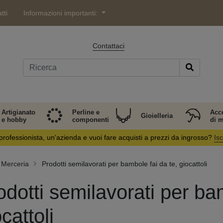
tti
Informazioni importanti:
Contattaci
Artigianato
Perline e
Acc
Gioielleria
e hobby
componenti
di 
professionista, un'azienda e vuoi fare acquisti a prezzi da ingrosso?
Isc
Merceria
Prodotti semilavorati per bambole fai da te, giocattoli
odotti semilavorati per bam
cattoli