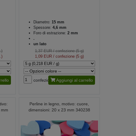
Diametro:
15 mm
Spessore:
4,6 mm
Foro di estrazione:
2 mm
.
un lato
.)
1,37 EUR
/ confezione (5 g)
.)
1,09 EUR
/ confezione (5 g)
rello
confezione
Aggiungi al carrello
tivo:
Perline in legno, motivo: cuore,
20 mm
dimensioni: 20 x 23 mm 340238