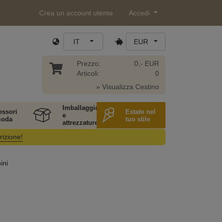
Crea un account utente
Accedi
IT
EUR
Prezzo:
0,- EUR
Articoli:
0
» Visualizza Cestino
Imballaggio
essori
Estate nel
e
moda
tuo stile
attrezzature
rizione!
ini