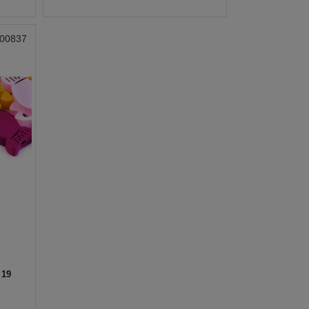
200837
 19