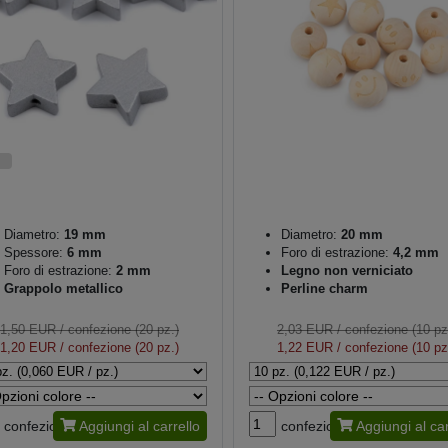
Diametro:
19 mm
Diametro:
20 mm
Spessore:
6 mm
Foro di estrazione:
4,2 mm
Foro di estrazione:
2 mm
Legno non verniciato
Grappolo metallico
Perline charm
1,50 EUR
/ confezione (20 pz.)
2,03 EUR
/ confezione (10 pz
1,20 EUR
/ confezione (20 pz.)
1,22 EUR
/ confezione (10 pz
confezione
Aggiungi al carrello
confezione
Aggiungi al car