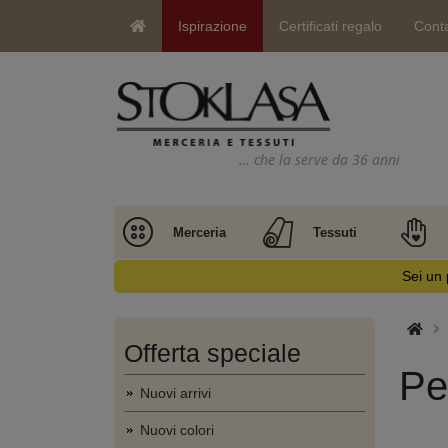
Ispirazione
Certificati regalo
Conta
… che la serve da 36 anni
Merceria
Tessuti
Sei un 
Offerta speciale
Pe
Nuovi arrivi
Nuovi colori