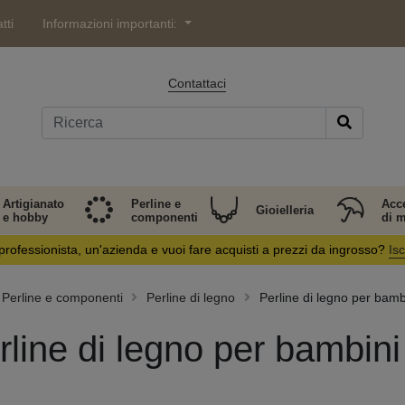
tti
Informazioni importanti:
Contattaci
Artigianato
Perline e
Acc
Gioielleria
e hobby
componenti
di 
professionista, un'azienda e vuoi fare acquisti a prezzi da ingrosso?
Isc
Perline e componenti
Perline di legno
Perline di legno per bamb
rline di legno per bambini