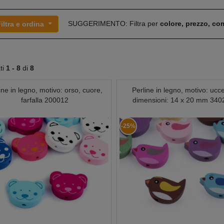
SUGGERIMENTO: Filtra per
colore, prezzo, c
iltra e ordina
ati
1 -
8
di
8
ine in legno, motivo: orso, cuore,
Perline in legno, motivo: ucce
farfalla 200012
dimensioni: 14 x 20 mm 340
-25%