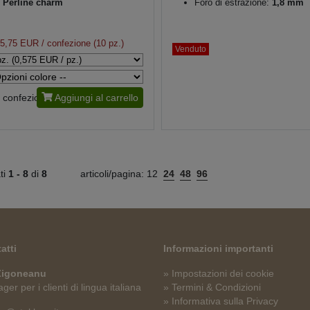
Perline charm
Foro di estrazione:
1,8 mm
5,75 EUR
/ confezione (10 pz.)
Venduto
confezione
Aggiungi al carrello
ati
1 -
8
di
8
articoli/pagina:
12
24
48
96
atti
Informazioni importanti
 Zigoneanu
» Impostazioni dei cookie
er per i clienti di lingua italiana
» Termini & Condizioni
» Informativa sulla Privacy