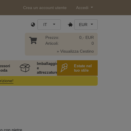
Crea un account utente
Accedi
IT
EUR
Prezzo:
0,- EUR
Articoli:
0
» Visualizza Cestino
Imballaggio
essori
Estate nel
e
moda
tuo stile
attrezzature
rizione!
 o con pietre