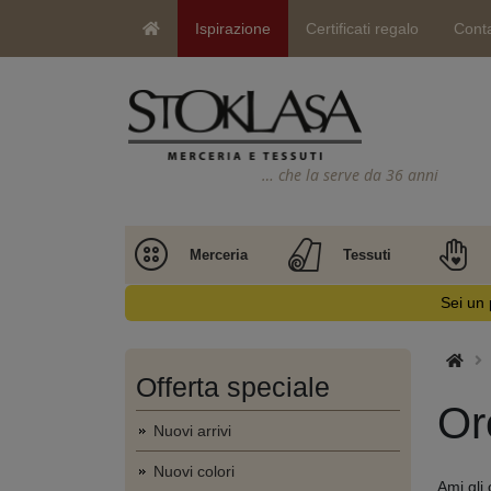
Ispirazione
Certificati regalo
Conta
… che la serve da 36 anni
Merceria
Tessuti
Sei un 
Offerta speciale
Or
Nuovi arrivi
Nuovi colori
Ami gli 