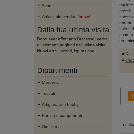
tagliat
Sconti
possibi
Articoli più venduti [
nuovo
]
spesso 
amano m
Dalla tua ultima visita
solo ti
cosa tu 
Dopo aver effettuato l'accesso, vedrai
un unic
gli elementi aggiunti dall'ultima visita.
Nuovi arrivi, sconti, ispirazione.
■
Orecc
■
orecc
Dipartimenti
Merceria
Tessuti
F
Artigianato e hobby
Perline e componenti
risult
Gioielleria