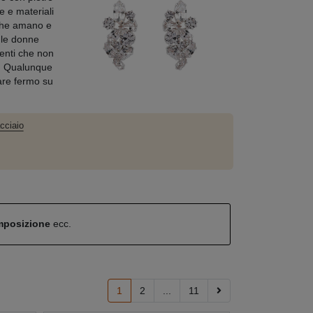
e e materiali
 che amano e
 le donne
enti che non
i. Qualunque
tare fermo su
acciaio
omposizione
ecc.
1
2
...
11