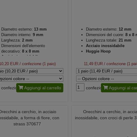
Diametro esterno:
13 mm
Diametro esterno:
12 mm
Diametro interno:
9 mm
Dimensioni del cuore:
8 x 8
Larghezza:
2 mm
Lunghezza totale:
21 mm
Dimensioni dell'elemento
Acciaio inossidabile
decorativo:
8 x 8 mm
Huggie Hoop
Acciaio inossidabile
10,20 EUR
/ confezione (1 paio)
11,49 EUR
/ confezione (1 pai
confezione
Aggiungi al carrello
confezione
Aggiungi al car
Orecchini a cerchio, in acciaio
Orecchini a cerchio, in acci
ossidabile, a forma di fiore, con
inossidabile, con croci di perle
strass 370677