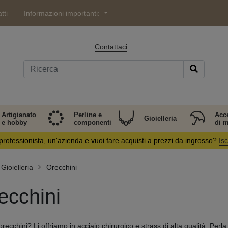
tti
Informazioni importanti:
Contattaci
Artigianato
Perline e
Acc
Gioielleria
e hobby
componenti
di 
professionista, un'azienda e vuoi fare acquisti a prezzi da ingrosso?
Isc
Gioielleria
Orecchini
ecchini
orecchini? Li offriamo in acciaio chirurgico e strass di alta qualità. Perla