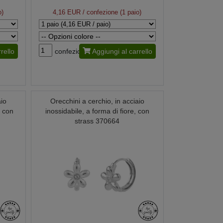
o)
4,16 EUR
/ confezione (1 paio)
rello
confezione
Aggiungi al carrello
aio
Orecchini a cerchio, in acciaio
, con
inossidabile, a forma di fiore, con
strass 370664