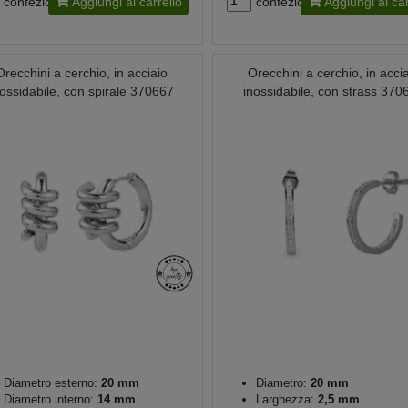
confezione
Aggiungi al carrello
confezione
Aggiungi al car
Orecchini a cerchio, in acciaio
Orecchini a cerchio, in acci
nossidabile, con spirale 370667
inossidabile, con strass 370
Diametro esterno:
20 mm
Diametro:
20 mm
Diametro interno:
14 mm
Larghezza:
2,5 mm