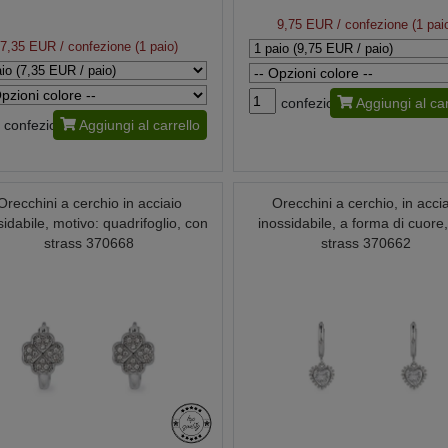
9,75 EUR
/ confezione (1 pai
7,35 EUR
/ confezione (1 paio)
confezione
Aggiungi al car
confezione
Aggiungi al carrello
Orecchini a cerchio in acciaio
Orecchini a cerchio, in acci
sidabile, motivo: quadrifoglio, con
inossidabile, a forma di cuore
strass 370668
strass 370662