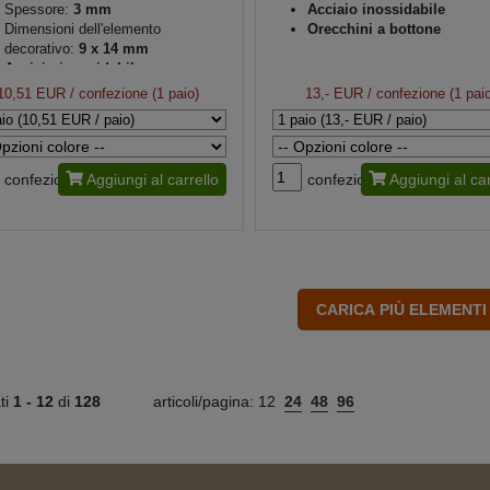
Spessore:
3 mm
Acciaio inossidabile
Dimensioni dell'elemento
Orecchini a bottone
decorativo:
9 x 14 mm
Acciaio inossidabile
10,51 EUR
/ confezione (1 paio)
13,- EUR
/ confezione (1 pai
confezione
Aggiungi al carrello
confezione
Aggiungi al car
ati
1 -
12
di
128
articoli/pagina:
12
24
48
96