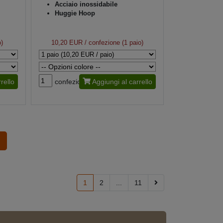
Acciaio inossidabile
Huggie Hoop
o)
10,20 EUR
/ confezione (1 paio)
rello
confezione
Aggiungi al carrello
1
2
...
11