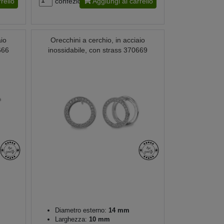
rello
confezione
Aggiungi al carrello
aio
Orecchini a cerchio, in acciaio
666
inossidabile, con strass 370669
Diametro esterno:
14 mm
Larghezza:
10 mm