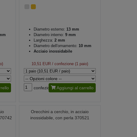
Diametro esterno:
13 mm
 mm
Diametro interno:
9 mm
Larghezza:
2 mm
Diametro dell'ornamento:
10 mm
Acciaio inossidabile
o)
10,51 EUR
/ confezione (1 paio)
rello
confezione
Aggiungi al carrello
aio
Orecchini a cerchio, in acciaio
 370742
inossidabile, con perla 370521