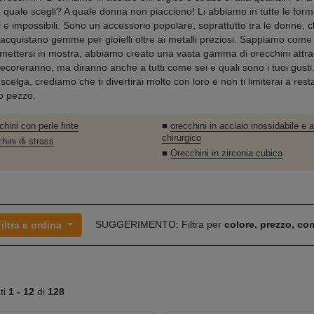
e, quale scegli? A quale donna non piacciono! Li abbiamo in tutte le form
li e impossibili. Sono un accessorio popolare, soprattutto tra le donne,
acquistano gemme per gioielli oltre ai metalli preziosi. Sappiamo come
ettersi in mostra, abbiamo creato una vasta gamma di orecchini attra
 decoreranno, ma diranno anche a tutti come sei e quali sono i tuoi gust
scelga, crediamo che ti divertirai molto con loro e non ti limiterai a res
o pezzo.
hini con perle finte
■
orecchini in acciaio inossidabile e 
chirurgico
hini di strass
■
Orecchini in zirconia cubica
SUGGERIMENTO: Filtra per
colore, prezzo, c
iltra e ordina
ati
1 -
12
di
128