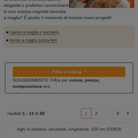
elegante o preferisci rannicchiarti
in una sciarpa originale lavorata
a maglia? È giunto il momento di iniziare nuovi progetti!
■
Lavoro a maglia e uncinetto
■
lavoro a maglia senza ferri
Filtra e ordina
SUGGERIMENTO: Filtra per
colore, prezzo,
composizione
ecc.
risultati
1 -
12
di
92
1
2
...
8
Aghi in plastica, smussati, lunghezza: 150 cm 020816