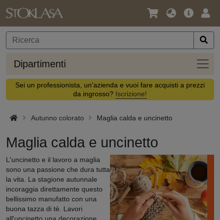
Lingua
Offerta
Acc
/
principa
Valuta
Dipar
Dipartimenti
Sei un professionista, un'azienda e vuoi fare acquisti a prezzi
da ingrosso?
Iscrizione!
Autunno colorato
Maglia calda e uncinetto
Maglia calda e uncinetto
L'uncinetto e il lavoro a maglia
sono una passione che dura tutta
la vita. La stagione autunnale
incoraggia direttamente questo
bellissimo manufatto con una
buona tazza di tè. Lavori
all'uncinetto una decorazione