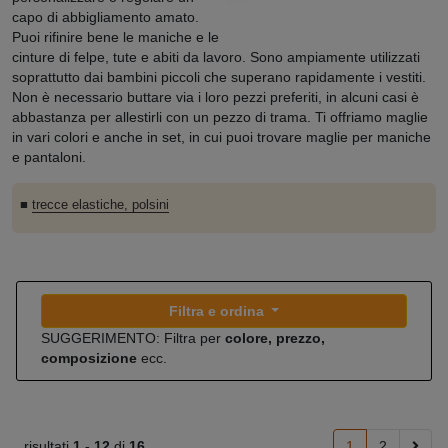
capo di abbigliamento amato.
Puoi rifinire bene le maniche e le
cinture di felpe, tute e abiti da lavoro. Sono ampiamente utilizzati
soprattutto dai bambini piccoli che superano rapidamente i vestiti.
Non è necessario buttare via i loro pezzi preferiti, in alcuni casi è
abbastanza per allestirli con un pezzo di trama. Ti offriamo maglie
in vari colori e anche in set, in cui puoi trovare maglie per maniche
e pantaloni.
■
trecce elastiche, polsini
Filtra e ordina
SUGGERIMENTO: Filtra per
colore, prezzo,
composizione
ecc.
risultati
1 -
12
di
16
1
2