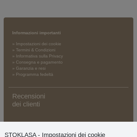
Informazioni importanti
» Impostazioni dei cookie
» Termini & Condizioni
» Informativa sulla Privacy
» Consegna e pagamento
» Garanzia e resi
» Programma fedeltà
Recensioni
dei clienti
STOKLASA - Impostazioni dei cookie