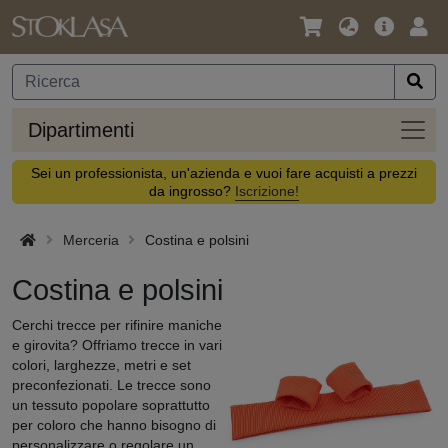
Lingua
Offerta
Acc
/
principa
Valuta
Dipar
Dipartimenti
Sei un professionista, un'azienda e vuoi fare acquisti a prezzi
da ingrosso?
Iscrizione!
Merceria
Costina e polsini
Costina e polsini
Cerchi trecce per rifinire maniche
e girovita? Offriamo trecce in vari
colori, larghezze, metri e set
preconfezionati. Le trecce sono
un tessuto popolare soprattutto
per coloro che hanno bisogno di
personalizzare o regolare un