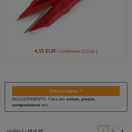
4,15 EUR
/ confezione (1.0 pz.)
Filtra e ordina
SUGGERIMENTO: Filtra per
colore, prezzo,
composizione
ecc.
risultati
1 -
12
di
15
1
2