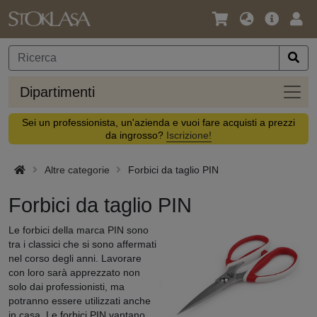
Lingua
Offerta
Acc
/
principa
Valuta
Dipar
Dipartimenti
Sei un professionista, un'azienda e vuoi fare acquisti a prezzi
da ingrosso?
Iscrizione!
Altre categorie
Forbici da taglio PIN
Forbici da taglio PIN
Le forbici della marca PIN sono
tra i classici che si sono affermati
nel corso degli anni. Lavorare
con loro sarà apprezzato non
solo dai professionisti, ma
potranno essere utilizzati anche
in casa. Le forbici PIN vantano