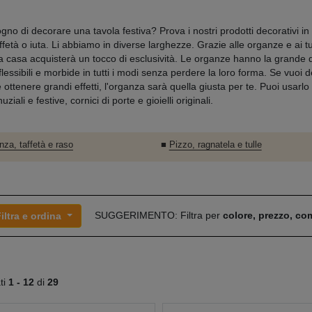
gno di decorare una tavola festiva? Prova i nostri prodotti decorativi in 
ffetà o iuta. Li abbiamo in diverse larghezze. Grazie alle organze e ai tu
ra casa acquisterà un tocco di esclusività. Le organze hanno la grande q
lessibili e morbide in tutti i modi senza perdere la loro forma. Se vuoi d
e ottenere grandi effetti, l'organza sarà quella giusta per te. Puoi usarl
uziali e festive, cornici di porte e gioielli originali.
nza, taffetà e raso
■
Pizzo, ragnatela e tulle
SUGGERIMENTO: Filtra per
colore, prezzo, c
iltra e ordina
ati
1 -
12
di
29