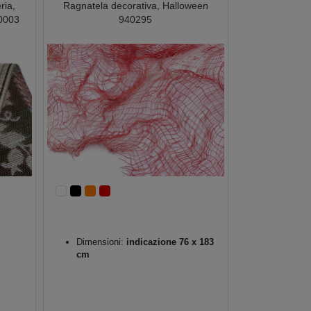
ria,
Ragnatela decorativa, Halloween
10003
940295
Dimensioni:
indicazione 76 x 183
cm