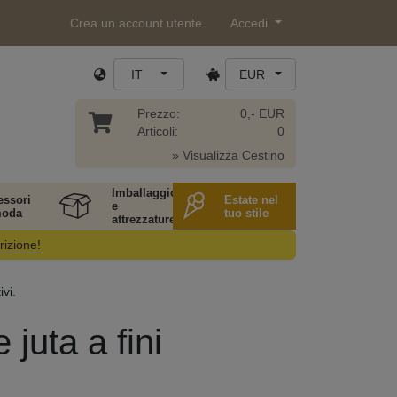
Crea un account utente
Accedi
IT
EUR
Prezzo:
0,- EUR
Articoli:
0
» Visualizza Cestino
Imballaggio
essori
Estate nel
e
moda
tuo stile
attrezzature
rizione!
ivi.
 juta a fini