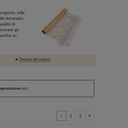
organza, tulle,
lle decorativi,
ualità di
ecorare gli
o anche su
■
Tessuto decorativo
omposizione
ecc.
1
2
3