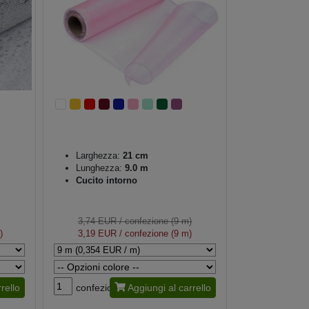
Larghezza:
21 cm
Lunghezza:
9.0 m
Cucito intorno
3,74 EUR
/ confezione (9 m)
)
3,19 EUR
/ confezione (9 m)
rello
confezione
Aggiungi al carrello