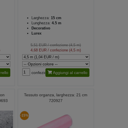
Larghezza:
15 cm
Lunghezza:
4.5 m
Decorativo
Lurex
5,51 EUR
/ confezione (4,5 m)
)
4,68 EUR
/ confezione (4,5 m)
rello
confezione
Aggiungi al carrello
con
Tessuto organza, larghezza: 21 cm
80693
720927
-15%