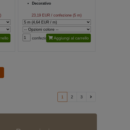
Decorativo
)
23,19 EUR
/ confezione (5 m)
rello
confezione
Aggiungi al carrello
1
2
3