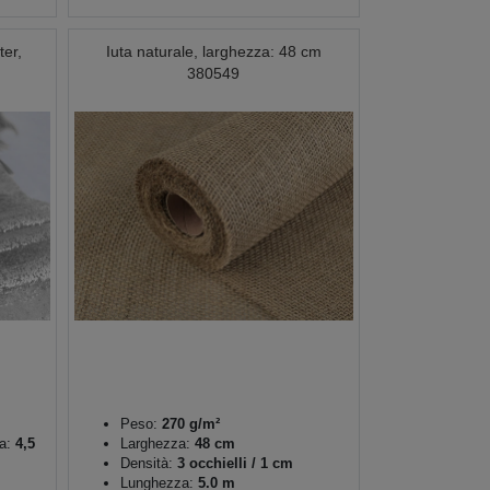
ter,
Iuta naturale, larghezza: 48 cm
380549
Peso:
270 g/m²
a:
4,5
Larghezza:
48 cm
Densità:
3 occhielli / 1 cm
Lunghezza:
5.0 m