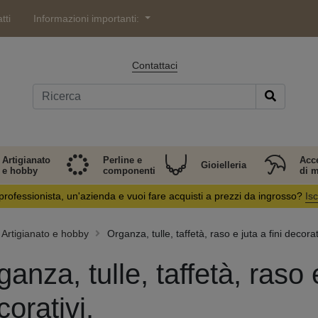
tti
Informazioni importanti:
Contattaci
Artigianato
Perline e
Acc
Gioielleria
e hobby
componenti
di 
professionista, un'azienda e vuoi fare acquisti a prezzi da ingrosso?
Isc
Artigianato e hobby
Organza, tulle, taffetà, raso e juta a fini decorat
anza, tulle, taffetà, raso e
corativi.