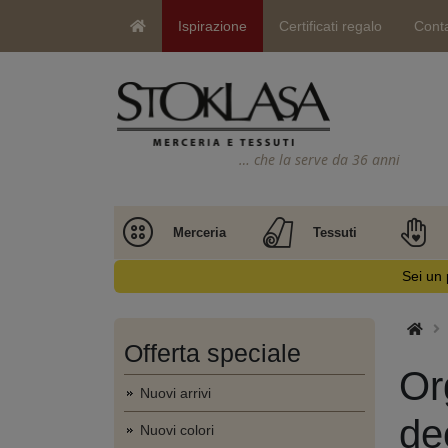
Ispirazione
Certificati regalo
Conta
… che la serve da 36 anni
Merceria
Tessuti
Sei un 
Offerta speciale
Org
Nuovi arrivi
de
Nuovi colori