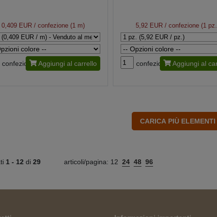
0,409 EUR
/ confezione (1 m)
5,92 EUR
/ confezione (1 pz.
confezione
Aggiungi al carrello
confezione
Aggiungi al car
ati
1 -
12
di
29
articoli/pagina:
12
24
48
96