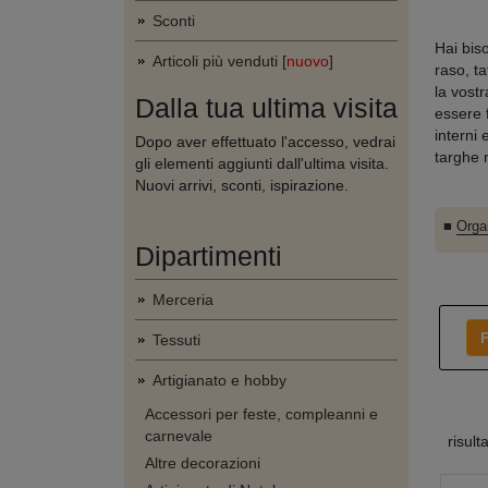
Sconti
Hai biso
Articoli più venduti [
nuovo
]
raso, ta
la vost
Dalla tua ultima visita
essere f
interni 
Dopo aver effettuato l'accesso, vedrai
targhe n
gli elementi aggiunti dall'ultima visita.
Nuovi arrivi, sconti, ispirazione.
■
Orga
Dipartimenti
Merceria
F
Tessuti
Artigianato e hobby
Accessori per feste, compleanni e
carnevale
risult
Altre decorazioni