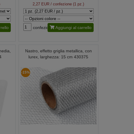
)
2,27 EUR
/ confezione (1 pz.)
rello
confezione
Aggiungi al carrello
media,
Nastro, effetto griglia metallica, con
4
lurex, larghezza: 15 cm 430375
-15%