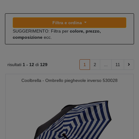
Filtra e ordina
SUGGERIMENTO: Filtra per
colore, prezzo,
composizione
ecc.
risultati
1 -
12
di
129
1
2
...
11
Coolbrella - Ombrello pieghevole inverso 530028