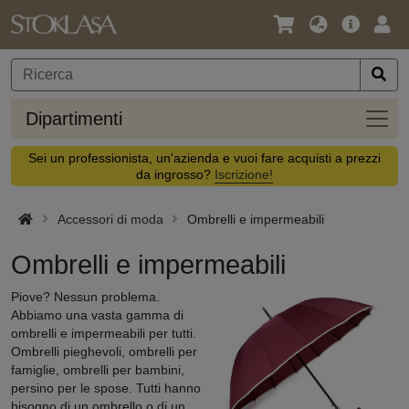
Lingua
Offerta
Acc
/
principa
Valuta
Dipar
Dipartimenti
Sei un professionista, un'azienda e vuoi fare acquisti a prezzi
da ingrosso?
Iscrizione!
Accessori di moda
Ombrelli e impermeabili
Ombrelli e impermeabili
Piove? Nessun problema.
Abbiamo una vasta gamma di
ombrelli e impermeabili per tutti.
Ombrelli pieghevoli, ombrelli per
famiglie, ombrelli per bambini,
persino per le spose. Tutti hanno
bisogno di un ombrello o di un