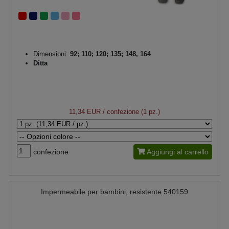
Dimensioni:
92; 110; 120; 135; 148, 164
Ditta
11,34 EUR
/ confezione (1 pz.)
confezione
Aggiungi al carrello
Impermeabile per bambini, resistente 540159