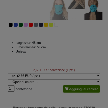
Larghezza:
48 cm
Circonferenza:
50 cm
Unisex
2,66 EUR
/ confezione (1 pz.)
confezione
Aggiungi al carrello
Berretto / fazzoletto da collo unisex, in cotone 870639