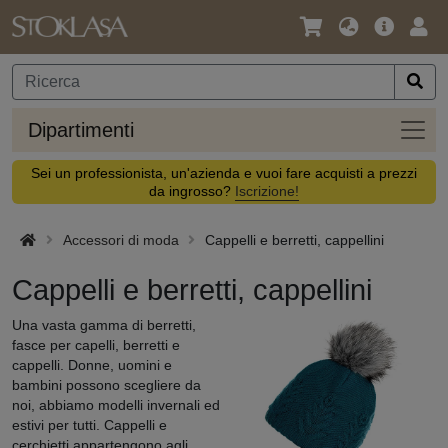
Lingua
Offerta
Acc
/
principa
Valuta
Dipar
Dipartimenti
Sei un professionista, un'azienda e vuoi fare acquisti a prezzi
da ingrosso?
Iscrizione!
Accessori di moda
Cappelli e berretti, cappellini
Cappelli e berretti, cappellini
Una vasta gamma di berretti,
fasce per capelli, berretti e
cappelli. Donne, uomini e
bambini possono scegliere da
noi, abbiamo modelli invernali ed
estivi per tutti. Cappelli e
cerchietti appartengono agli