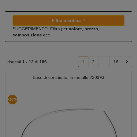
Filtra e ordina
SUGGERIMENTO: Filtra per
colore, prezzo,
composizione
ecc.
risultati
1 -
12
di
186
1
2
...
16
Base di cerchietto, in metallo 230993
-30%