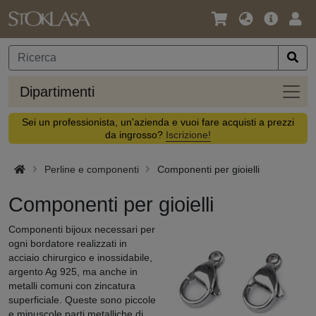
Lingua
Offerta
Acc
/
principa
Valuta
Dipar
Dipartimenti
Sei un professionista, un'azienda e vuoi fare acquisti a prezzi
da ingrosso?
Iscrizione!
Perline e componenti
Componenti per gioielli
Componenti per gioielli
Componenti bijoux necessari per
ogni bordatore realizzati in
acciaio chirurgico e inossidabile,
argento Ag 925, ma anche in
metalli comuni con zincatura
superficiale. Queste sono piccole
e minuscole parti metalliche di