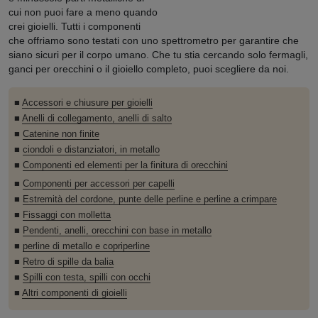
cui non puoi fare a meno quando
crei gioielli. Tutti i componenti
che offriamo sono testati con uno spettrometro per garantire che
siano sicuri per il corpo umano. Che tu stia cercando solo fermagli,
ganci per orecchini o il gioiello completo, puoi scegliere da noi.
■
Accessori e chiusure per gioielli
■
Anelli di collegamento, anelli di salto
■
Catenine non finite
■
ciondoli e distanziatori, in metallo
■
Componenti ed elementi per la finitura di orecchini
■
Componenti per accessori per capelli
■
Estremità del cordone, punte delle perline e perline a crimpare
■
Fissaggi con molletta
■
Pendenti, anelli, orecchini con base in metallo
■
perline di metallo e copriperline
■
Retro di spille da balia
■
Spilli con testa, spilli con occhi
■
Altri componenti di gioielli