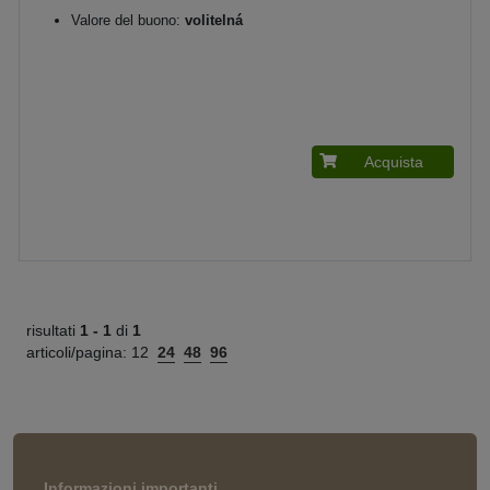
Valore del buono:
volitelná
Acquista
risultati
1 -
1
di
1
articoli/pagina:
12
24
48
96
Informazioni importanti