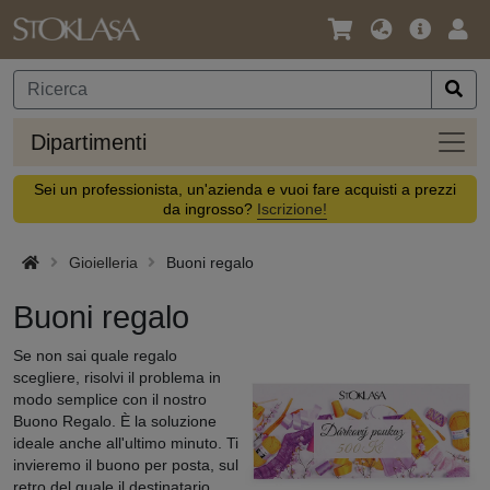
Lingua
Offerta
Acc
/
principa
Valuta
Dipar
Dipartimenti
Sei un professionista, un'azienda e vuoi fare acquisti a prezzi
da ingrosso?
Iscrizione!
Gioielleria
Buoni regalo
Buoni regalo
Se non sai quale regalo
scegliere, risolvi il problema in
modo semplice con il nostro
Buono Regalo. È la soluzione
ideale anche all'ultimo minuto. Ti
invieremo il buono per posta, sul
retro del quale il destinatario