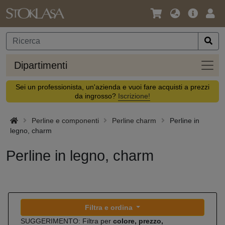
Lingua
Offerta
Acc
/
principa
Valuta
Dipar
Dipartimenti
Sei un professionista, un'azienda e vuoi fare acquisti a prezzi
da ingrosso?
Iscrizione!
Perline e componenti
Perline charm
Perline in
legno, charm
Perline in legno, charm
Filtra e ordina
SUGGERIMENTO: Filtra per
colore, prezzo,