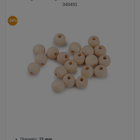
340491
-30%
Diametro:
12 mm