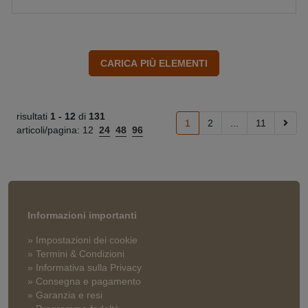
risultati
1 -
12
di
131
1
2
...
11
articoli/pagina:
12
24
48
96
Informazioni importanti
» Impostazioni dei cookie
» Termini & Condizioni
» Informativa sulla Privacy
» Consegna e pagamento
» Garanzia e resi