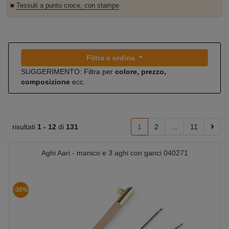
■
Tessuti a punto croce, con stampe
Filtra e ordina
SUGGERIMENTO: Filtra per
colore, prezzo,
composizione
ecc.
risultati
1 -
12
di
131
1
2
...
11
Aghi Aari - manico e 3 aghi con ganci 040271
-30%