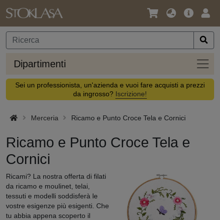
Lingua
Offerta
Acc
/
principa
Valuta
Dipar
Dipartimenti
Sei un professionista, un'azienda e vuoi fare acquisti a prezzi
da ingrosso?
Iscrizione!
Merceria
Ricamo e Punto Croce Tela e Cornici
Ricamo e Punto Croce Tela e
Cornici
Ricami? La nostra offerta di filati
da ricamo e moulinet, telai,
tessuti e modelli soddisferà le
vostre esigenze più esigenti. Che
tu abbia appena scoperto il