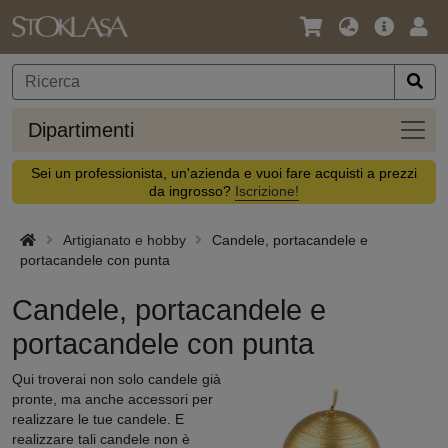
Lingua
Offerta
Acc
/
principa
Valuta
Dipar
Dipartimenti
Sei un professionista, un'azienda e vuoi fare acquisti a prezzi
da ingrosso?
Iscrizione!
Artigianato e hobby
Candele, portacandele e
portacandele con punta
Candele, portacandele e
portacandele con punta
Qui troverai non solo candele già
pronte, ma anche accessori per
realizzare le tue candele. E
realizzare tali candele non è