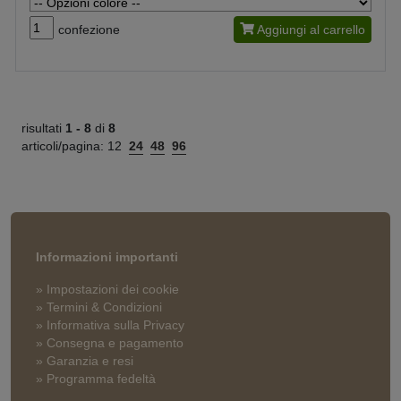
confezione
Aggiungi al carrello
risultati
1 -
8
di
8
articoli/pagina:
12
24
48
96
Informazioni importanti
» Impostazioni dei cookie
» Termini & Condizioni
» Informativa sulla Privacy
» Consegna e pagamento
» Garanzia e resi
» Programma fedeltà