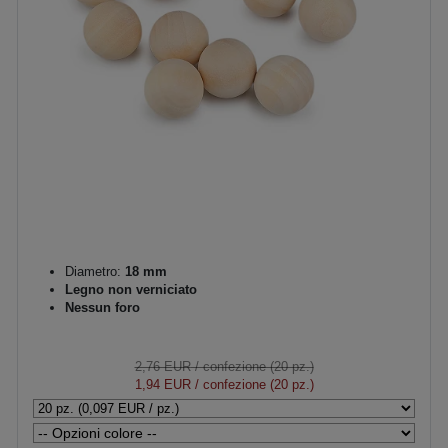
Diametro:
18 mm
Legno non verniciato
Nessun foro
2,76 EUR
/ confezione (20 pz.)
1,94 EUR
/ confezione (20 pz.)