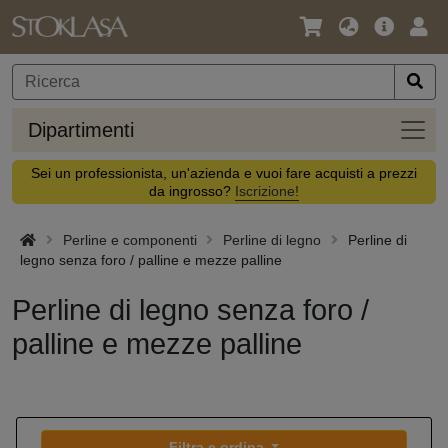
Lingua
Offerta
Acc
/
principa
Valuta
Dipar
Dipartimenti
Sei un professionista, un'azienda e vuoi fare acquisti a prezzi
da ingrosso?
Iscrizione!
Perline e componenti
Perline di legno
Perline di
legno senza foro / palline e mezze palline
Perline di legno senza foro /
palline e mezze palline
Filtra e ordina