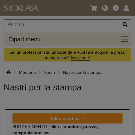
Lingua
Offerta
Acc
/
principa
Valuta
Dipar
Dipartimenti
Sei un professionista, un'azienda e vuoi fare acquisti a prezzi
da ingrosso?
Iscrizione!
Merceria
Nastri
Nastri per la stampa
Nastri per la stampa
Filtra e ordina
SUGGERIMENTO: Filtra per
colore, prezzo,
composizione
ecc.