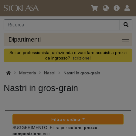
Lingua
Offerta
Acc
/
principa
Valuta
Dipar
Dipartimenti
Sei un professionista, un'azienda e vuoi fare acquisti a prezzi
da ingrosso?
Iscrizione!
Merceria
Nastri
Nastri in gros-grain
Nastri in gros-grain
Filtra e ordina
SUGGERIMENTO: Filtra per
colore, prezzo,
composizione
ecc.