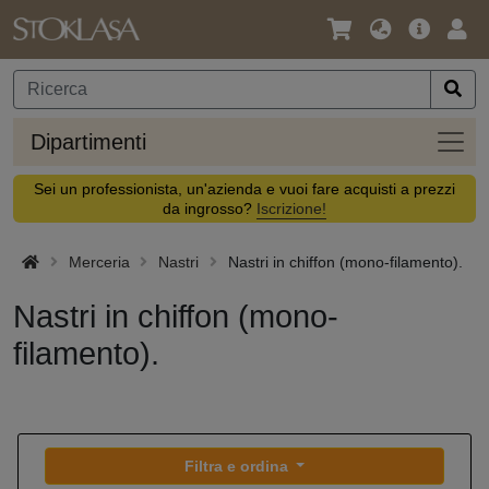
Lingua
Offerta
Acc
/
principa
Valuta
Dipar
Dipartimenti
Sei un professionista, un'azienda e vuoi fare acquisti a prezzi
da ingrosso?
Iscrizione!
Merceria
Nastri
Nastri in chiffon (mono-filamento).
Nastri in chiffon (mono-
filamento).
Filtra e ordina