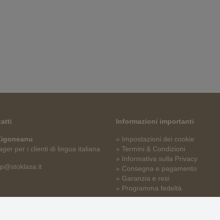
atti
Informazioni importanti
 Zigoneanu
» Impostazioni dei cookie
er per i clienti di lingua italiana
» Termini & Condizioni
» Informativa sulla Privacy
p@stoklasa.it
» Consegna e pagamento
» Garanzia e resi
» Programma fedeltà