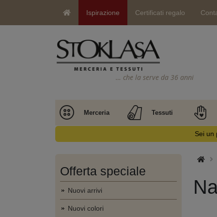
Ispirazione
Certificati regalo
Conta
… che la serve da 36 anni
Merceria
Tessuti
Sei un 
Offerta speciale
Na
Nuovi arrivi
Nuovi colori