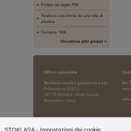
Forbici da taglio PIN
Realizza una borsa da una tela di
plastica
Cerniere YKK
Visualizza altri gruppi »
Ufficio aziendale
Cont
Stoklasa textilní galanterie s.r.o.
Ilie
Průmyslová 934/13
manag
747 23 Bolatice, okres Opava
esho
Repubblica Ceca
STOKLASA - Impostazioni dei cookie