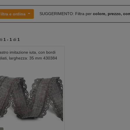
SUGGERIMENTO: Filtra per
colore, prezzo, c
iltra e ordina
ati
1 -
1
di
1
stro imitazione iuta, con bordi
gliati, larghezza: 35 mm 430384