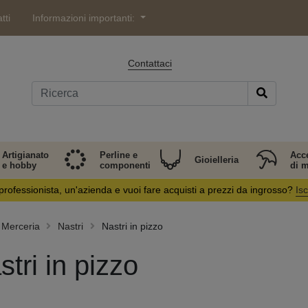
tti
Informazioni importanti:
Contattaci
Artigianato
Perline e
Acc
Gioielleria
e hobby
componenti
di 
professionista, un'azienda e vuoi fare acquisti a prezzi da ingrosso?
Isc
Merceria
Nastri
Nastri in pizzo
stri in pizzo