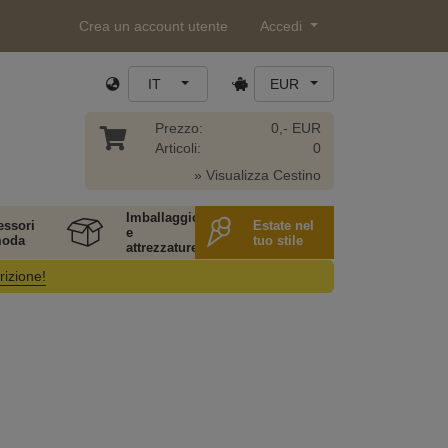
Crea un account utente
Accedi
IT
EUR
Prezzo:
0,- EUR
Articoli:
0
» Visualizza Cestino
Imballaggio
essori
Estate nel
e
moda
tuo stile
attrezzature
rizione!