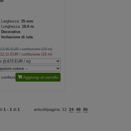
Larghezza:
35 mm
Lunghezza:
18.0 m
Decorativo
Imitazione di iuta
13,46 EUR
/ confezione (18 m)
12,11 EUR
/ confezione (18 m)
confezione
Aggiungi al carrello
ati
1 -
1
di
1
articoli/pagina:
12
24
48
96