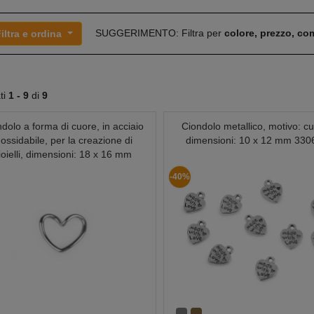
SUGGERIMENTO: Filtra per
colore, prezzo, c
iltra e ordina
ati
1 -
9
di
9
dolo a forma di cuore, in acciaio
Ciondolo metallico, motivo: c
nossidabile, per la creazione di
dimensioni: 10 x 12 mm 330
ioielli, dimensioni: 18 x 16 mm
370384
-40%