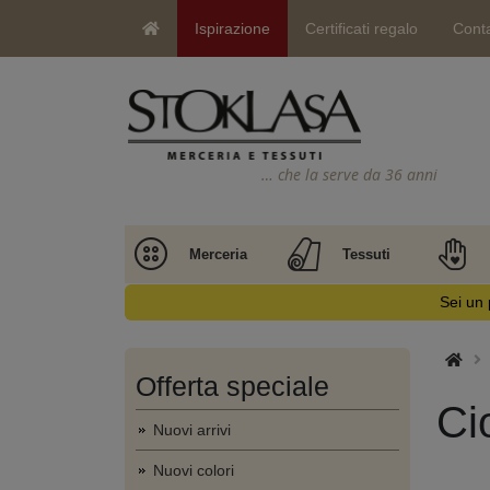
Ispirazione
Certificati regalo
Conta
… che la serve da 36 anni
Merceria
Tessuti
Sei un 
Offerta speciale
Ci
Nuovi arrivi
Nuovi colori