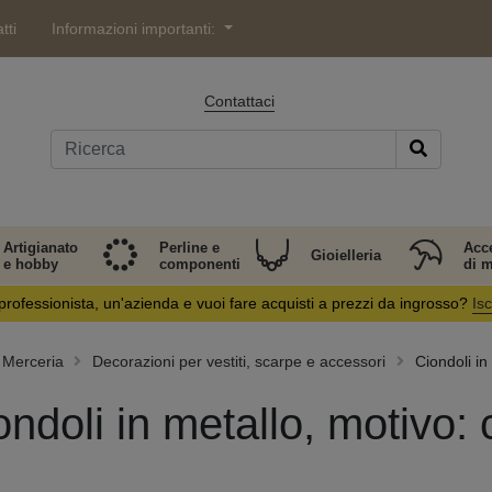
tti
Informazioni importanti:
Contattaci
Artigianato
Perline e
Acc
Gioielleria
e hobby
componenti
di 
professionista, un'azienda e vuoi fare acquisti a prezzi da ingrosso?
Isc
Merceria
Decorazioni per vestiti, scarpe e accessori
Ciondoli in
ondoli in metallo, motivo: 