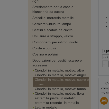
Aghi
Arredamento per la casa e
biancheria da cucina
Articoli di merceria metallici
Cerniere/Chiusure lampo
Cestini e scatole da cucito
Chiusure a strappo, velcro
Componenti per intimo, nuoto
Corde e cordini
Costina e polsini
Decorazioni per vestiti, scarpe e
accessori
Ciondoli in metallo, motivo: altro
Ciondoli in metallo, motivo: angeli
Ciondoli in metallo, motivo: cuore e
Ci
chiavi
compo
Ciondoli in metallo, motivo: fauna
"S.st
Ciondoli in metallo, motivo: flora
estremità piatte, in metallo
-20%
estremità rotonde, in metallo
Letti in metallo