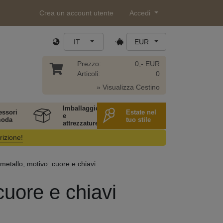
Crea un account utente
Accedi
IT
EUR
Prezzo:
0,- EUR
Articoli:
0
» Visualizza Cestino
Imballaggio
essori
Estate nel
e
moda
tuo stile
attrezzature
rizione!
 metallo, motivo: cuore e chiavi
cuore e chiavi