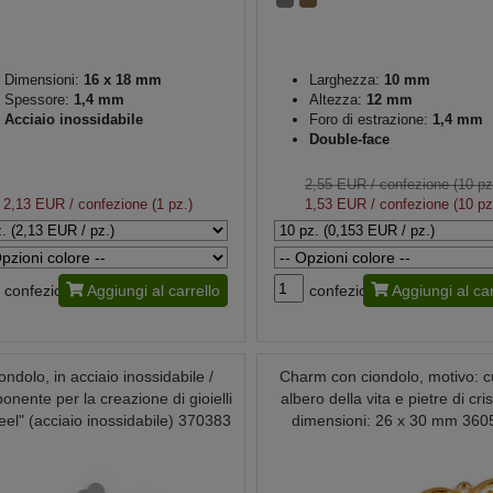
Dimensioni:
16 x 18 mm
Larghezza:
10 mm
Spessore:
1,4 mm
Altezza:
12 mm
Acciaio inossidabile
Foro di estrazione:
1,4 mm
Double-face
2,55 EUR
/ confezione (10 pz
2,13 EUR
/ confezione (1 pz.)
1,53 EUR
/ confezione (10 pz
confezione
Aggiungi al carrello
confezione
Aggiungi al car
ondolo, in acciaio inossidabile /
Charm con ciondolo, motivo: c
nente per la creazione di gioielli
albero della vita e pietre di cris
eel" (acciaio inossidabile) 370383
dimensioni: 26 x 30 mm 360