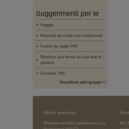
Suggerimenti per te
Viaggio
Materiali da cucito non tradizionali
Forbici da taglio PIN
Realizza una borsa da una tela di
plastica
Cerniere YKK
Visualizza altri gruppi »
Ufficio aziendale
Cont
Stoklasa textilní galanterie s.r.o.
Ilie
Průmyslová 934/13
manag