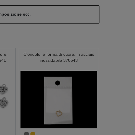
omposizione
ecc.
uore,
Ciondolo, a forma di cuore, in acciaio
641
inossidabile 370543