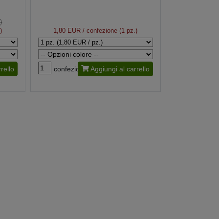
)
)
1,80 EUR
/ confezione (1 pz.)
rello
confezione
Aggiungi al carrello