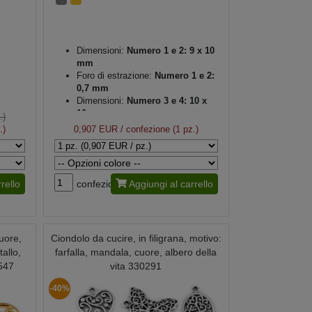
Dimensioni:
Numero 1 e 2: 9 x 10
mm
Foro di estrazione:
Numero 1 e 2:
0,7 mm
Dimensioni:
Numero 3 e 4: 10 x
10 mm
.)
Foro di estrazione:
Numero 3 e 4:
.)
0,907 EUR
/ confezione (1 pz.)
1,2 mm
Spessore:
1 mm
rello
confezione
Aggiungi al carrello
uore,
Ciondolo da cucire, in filigrana, motivo:
tallo,
farfalla, mandala, cuore, albero della
547
vita 330291
-40%