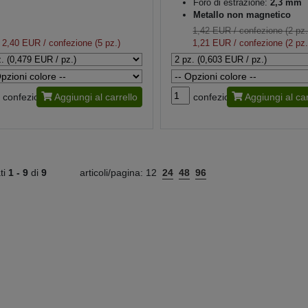
Foro di estrazione:
2,3 mm
Metallo non magnetico
1,42 EUR
/ confezione (2 pz.
2,40 EUR
/ confezione (5 pz.)
1,21 EUR
/ confezione (2 pz.
confezione
Aggiungi al carrello
confezione
Aggiungi al car
ati
1 -
9
di
9
articoli/pagina:
12
24
48
96