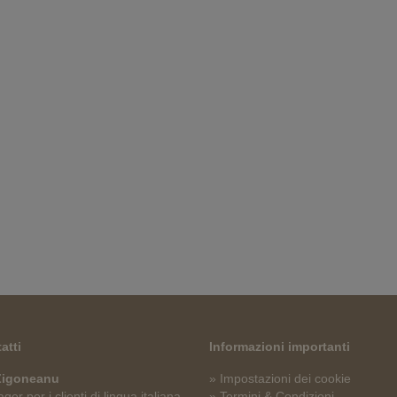
atti
Informazioni importanti
 Zigoneanu
» Impostazioni dei cookie
er per i clienti di lingua italiana
» Termini & Condizioni