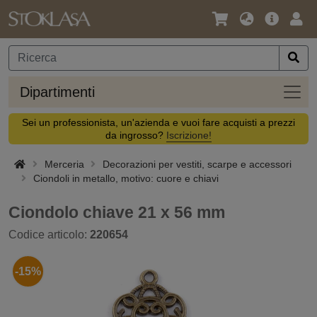
Lingua
Offerta
Acc
/
principa
Valuta
Dipar
Dipartimenti
Sei un professionista, un'azienda e vuoi fare acquisti a prezzi
da ingrosso?
Iscrizione!
Merceria
Decorazioni per vestiti, scarpe e accessori
Ciondoli in metallo, motivo: cuore e chiavi
Ciondolo chiave 21 x 56 mm
Codice articolo:
220654
-15%