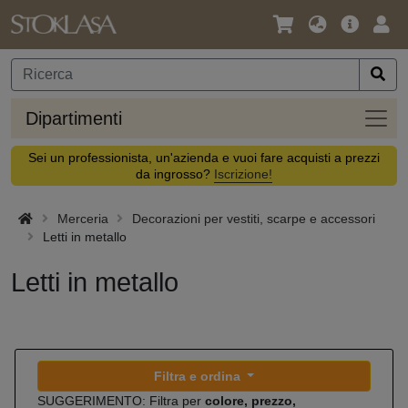
Lingua
Offerta
Acc
/
principa
Valuta
Dipar
Dipartimenti
Sei un professionista, un'azienda e vuoi fare acquisti a prezzi
da ingrosso?
Iscrizione!
Merceria
Decorazioni per vestiti, scarpe e accessori
Letti in metallo
Letti in metallo
Filtra e ordina
SUGGERIMENTO: Filtra per
colore, prezzo,