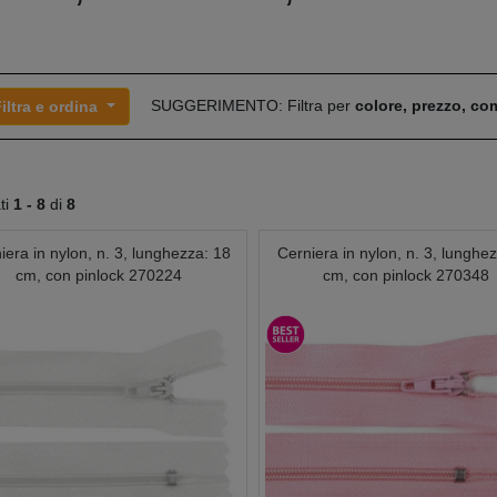
SUGGERIMENTO: Filtra per
colore, prezzo, c
iltra e ordina
ati
1 -
8
di
8
iera in nylon, n. 3, lunghezza: 18
Cerniera in nylon, n. 3, lunghe
cm, con pinlock 270224
cm, con pinlock 270348