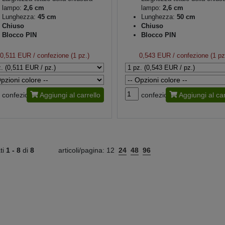
lampo:
2,6 cm
lampo:
2,6 cm
Lunghezza:
45 cm
Lunghezza:
50 cm
Chiuso
Chiuso
Blocco PIN
Blocco PIN
0,511 EUR
/ confezione (1 pz.)
0,543 EUR
/ confezione (1 pz
confezione
Aggiungi al carrello
confezione
Aggiungi al car
ati
1 -
8
di
8
articoli/pagina:
12
24
48
96