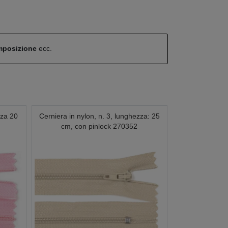
omposizione
ecc.
zza 20
Cerniera in nylon, n. 3, lunghezza: 25
cm, con pinlock 270352