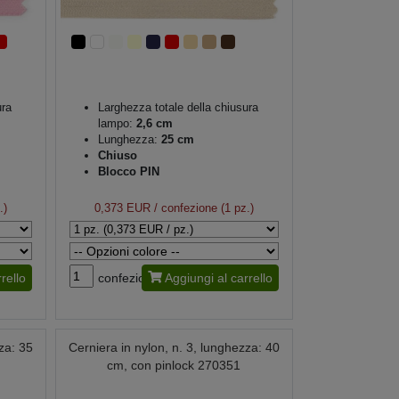
ura
Larghezza totale della chiusura
lampo:
2,6 cm
Lunghezza:
25 cm
Chiuso
Blocco PIN
.)
0,373 EUR
/ confezione (1 pz.)
rello
confezione
Aggiungi al carrello
za: 35
Cerniera in nylon, n. 3, lunghezza: 40
cm, con pinlock 270351