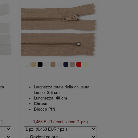
ura
Larghezza totale della chiusura
lampo:
2,6 cm
Lunghezza:
40 cm
Chiuso
Blocco PIN
.)
0,468 EUR
/ confezione (1 pz.)