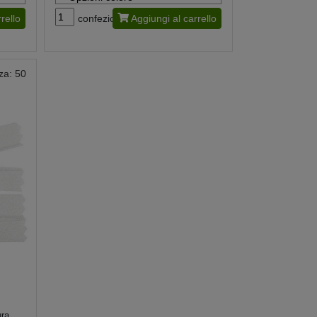
rello
confezione
Aggiungi al carrello
za: 50
ura