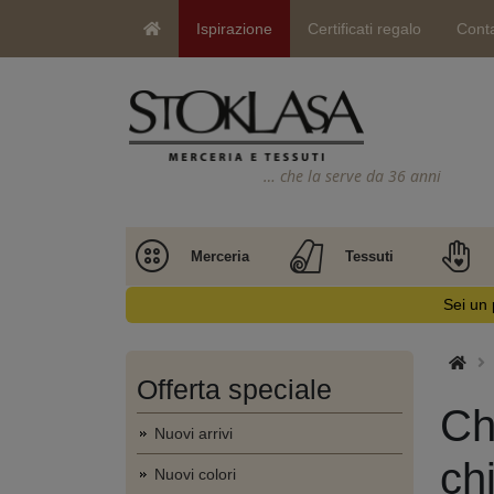
Ispirazione
Certificati regalo
Conta
… che la serve da 36 anni
Merceria
Tessuti
Sei un 
Offerta speciale
Ch
Nuovi arrivi
ch
Nuovi colori