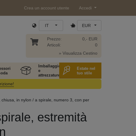
Crea un account utente
Accedi
IT
EUR
Prezzo:
0,- EUR
Articoli:
0
» Visualizza Cestino
Imballaggio
essori
Estate nel
e
moda
tuo stile
attrezzature
rizione!
chiusa, in nylon / a spirale, numero 3, con per
pirale, estremità
on