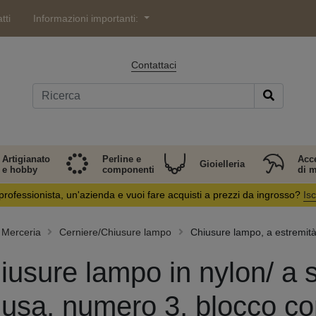
tti
Informazioni importanti:
Contattaci
Artigianato
Perline e
Acc
Gioielleria
e hobby
componenti
di 
professionista, un'azienda e vuoi fare acquisti a prezzi da ingrosso?
Isc
Merceria
Cerniere/Chiusure lampo
Chiusure lampo, a estremità 
iusure lampo in nylon/ a s
iusa, numero 3, blocco c