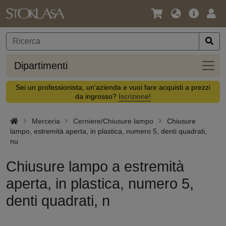
Lingua
Offerta
Acc
/
principa
Valuta
Dipar
Dipartimenti
Sei un professionista, un'azienda e vuoi fare acquisti a prezzi
da ingrosso?
Iscrizione!
Merceria
Cerniere/Chiusure lampo
Chiusure
lampo, estremità aperta, in plastica, numero 5, denti quadrati,
nu
Chiusure lampo a estremità
aperta, in plastica, numero 5,
denti quadrati, n