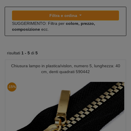
Filtra e ordina
SUGGERIMENTO: Filtra per
colore, prezzo,
composizione
ecc.
risultati
1 -
5
di
5
Chiusura lampo in plastica/vislon, numero 5, lunghezza: 40
cm, denti quadrati 590442
-15%