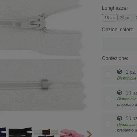
Lunghezza :
18 cm
20 cm
Opzioni colore:
Confezione:
1 pz.
Disponibile
10 pz
Disponibile
preparato d
50 pz
Disponibile
preparato d