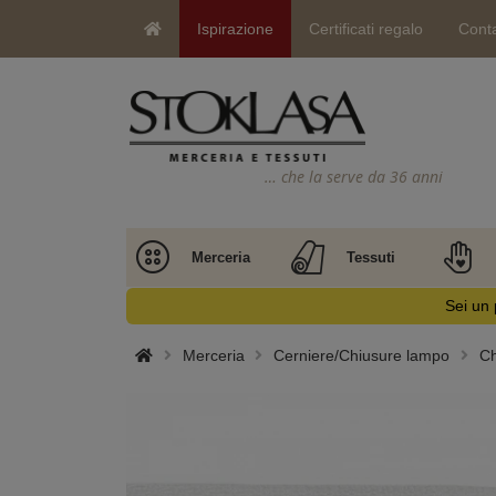
Ispirazione
Certificati regalo
Conta
… che la serve da 36 anni
Merceria
Tessuti
Sei un 
Merceria
Cerniere/Chiusure lampo
Ch