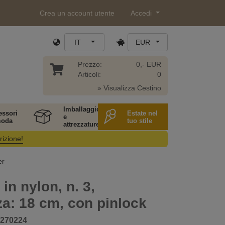
Crea un account utente
Accedi
IT
EUR
Prezzo:
0,- EUR
Articoli:
0
» Visualizza Cestino
Imballaggio
essori
Estate nel
e
moda
tuo stile
attrezzature
rizione!
er
in nylon, n. 3,
a: 18 cm, con pinlock
270224