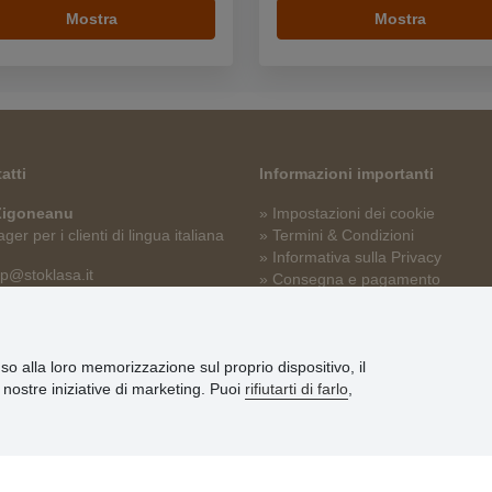
Mostra
Mostra
atti
Informazioni importanti
 Zigoneanu
» Impostazioni dei cookie
er per i clienti di lingua italiana
» Termini & Condizioni
» Informativa sulla Privacy
p@stoklasa.it
» Consegna e pagamento
» Garanzia e resi
» Programma fedeltà
nso alla loro memorizzazione sul proprio dispositivo, il
le nostre iniziative di marketing. Puoi
rifiutarti di farlo
,