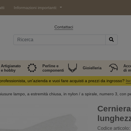
tti
Informazioni importanti:
Contattaci
Artigianato
Perline e
Acc
Gioielleria
e hobby
componenti
di 
professionista, un'azienda e vuoi fare acquisti a prezzi da ingrosso?
Isc
iusure lampo, a estremità chiusa, in nylon / a spirale, numero 3, con p
Cerniera 
lunghezz
Codice articolo: