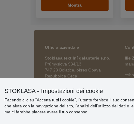
Mostra
Ufficio aziendale
Cont
Stoklasa textilní galanterie s.r.o.
Ilie
Průmyslová 934/13
manag
747 23 Bolatice, okres Opava
esho
Repubblica Ceca
STOKLASA - Impostazioni dei cookie
Facendo clic su "Accetta tutti i cookie", l’utente fornisce il suo conse
che aiuta con la navigazione del sito, l'analisi dell'utilizzo dei dati e 
ma ci farebbe piacere avere il tuo consenso.