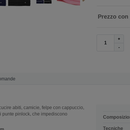
Prezzo con
+
-
omande
cucire abiti, camicie, felpe con cappuccio,
 di punte pinlock, che impediscono
Composizio
Tecniche
cm