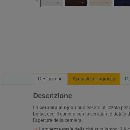
Descrizione
Acquisto all'ingrosso
D
Descrizione
La
cerniera in nylon
può essere utilizzata per 
borse, ecc. Il cursore con la serratura è dotato
l'apertura della cerniera.
Larghezza totale della chiusura lampo:
2,6 