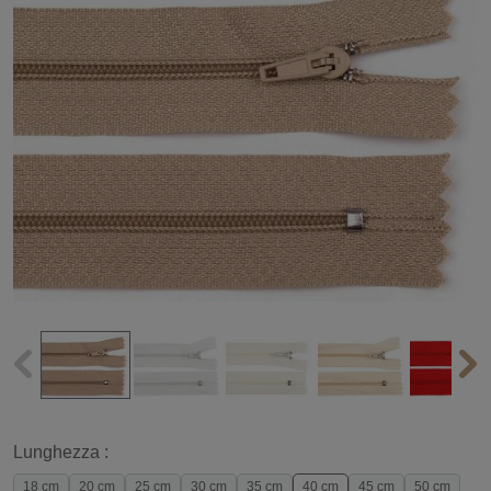
Lunghezza :
18 cm
20 cm
25 cm
30 cm
35 cm
40 cm
45 cm
50 cm