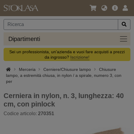
Lingua
Offerta
Acc
/
principa
Valuta
Dipar
Dipartimenti
Sei un professionista, un'azienda e vuoi fare acquisti a prezzi
da ingrosso?
Iscrizione!
Merceria
Cerniere/Chiusure lampo
Chiusure
lampo, a estremità chiusa, in nylon / a spirale, numero 3, con
per
Cerniera in nylon, n. 3, lunghezza: 40
cm, con pinlock
Codice articolo:
270351