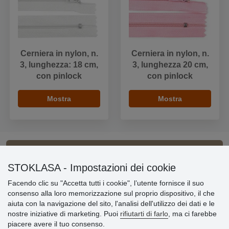
Cerniera in nylon, n.
Cerniera in nylon, n.
3, lunghezza: 18 cm,
3, lunghezza 20 cm,
con pinlock
con pinlock
Mostra
Mostra
Informazioni importanti
STOKLASA - Impostazioni dei cookie
Facendo clic su "Accetta tutti i cookie", l’utente fornisce il suo
» Impostazioni dei cookie
consenso alla loro memorizzazione sul proprio dispositivo, il che
» Termini & Condizioni
aiuta con la navigazione del sito, l'analisi dell'utilizzo dei dati e le
» Informativa sulla Privacy
nostre iniziative di marketing. Puoi
rifiutarti di farlo
, ma ci farebbe
» Consegna e pagamento
piacere avere il tuo consenso.
» Garanzia e resi