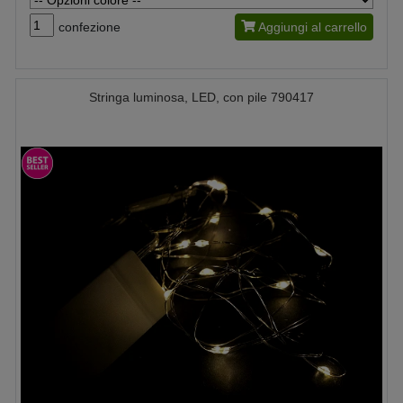
confezione
Aggiungi al carrello
Stringa luminosa, LED, con pile 790417