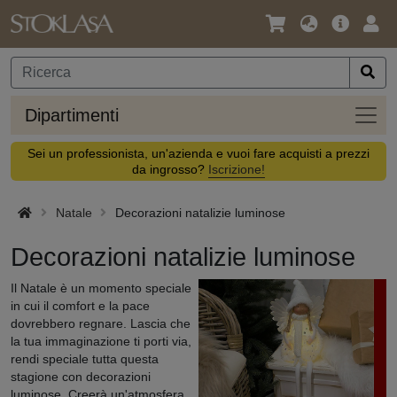
Lingua
Offerta
Acc
/
principa
Valuta
Dipar
Dipartimenti
Sei un professionista, un'azienda e vuoi fare acquisti a prezzi
da ingrosso?
Iscrizione!
Natale
Decorazioni natalizie luminose
Decorazioni natalizie luminose
Il Natale è un momento speciale
in cui il comfort e la pace
dovrebbero regnare. Lascia che
la tua immaginazione ti porti via,
rendi speciale tutta questa
stagione con decorazioni
luminose. Creerà un'atmosfera