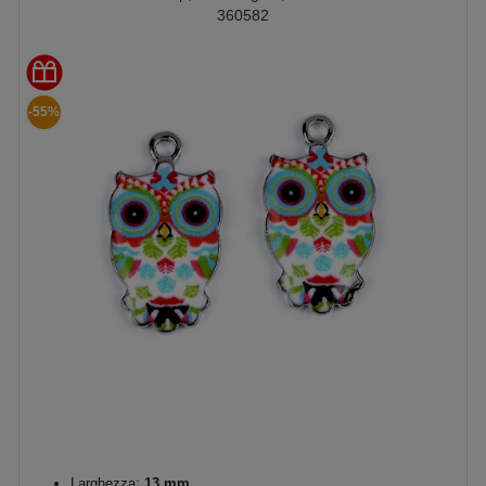
360582
-55%
Larghezza:
13 mm