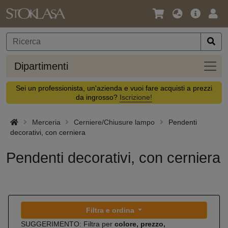
Lingua
Offerta
Acc
/
principa
Valuta
Dipar
Dipartimenti
Sei un professionista, un'azienda e vuoi fare acquisti a prezzi
da ingrosso?
Iscrizione!
Merceria
Cerniere/Chiusure lampo
Pendenti
decorativi, con cerniera
Pendenti decorativi, con cerniera
Filtra e ordina
SUGGERIMENTO: Filtra per
colore, prezzo,