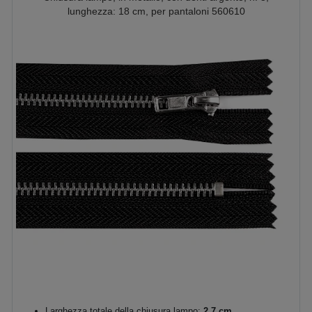
lunghezza: 18 cm, per pantaloni 560610
Larghezza totale della chiusura lampo:
2,7 cm