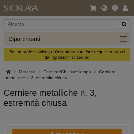
Lingua
Offerta
Acc
/
principa
Valuta
Dipar
Dipartimenti
Sei un professionista, un'azienda e vuoi fare acquisti a prezzi
da ingrosso?
Iscrizione!
Merceria
Cerniere/Chiusure lampo
Cerniere
metalliche n. 3, estremità chiusa
Cerniere metalliche n. 3,
estremità chiusa
Filtra e ordina