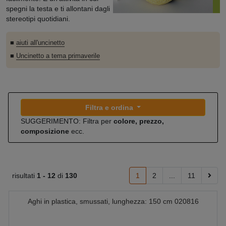
spegni la testa e ti allontani dagli
stereotipi quotidiani.
■
aiuti all'uncinetto
■
Uncinetto a tema primaverile
Filtra e ordina
SUGGERIMENTO: Filtra per
colore, prezzo,
composizione
ecc.
risultati
1 -
12
di
130
1
2
...
11
Aghi in plastica, smussati, lunghezza: 150 cm 020816