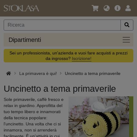
Lingua
Offerta
Acc
/
principa
Valuta
Dipar
Dipartimenti
Sei un professionista, un'azienda e vuoi fare acquisti a prezzi
da ingrosso?
Iscrizione!
La primavera è qui!
Uncinetto a tema primaverile
Uncinetto a tema primaverile
Sole primaverile, caffè fresco e
relax in giardino. Approfitta del
tuo tempo libero e innamorati
della tecnica popolare:
l'uncinetto. Una volta che ci si
innamora, non si arrenderà
facilmente. È un'attività in cui