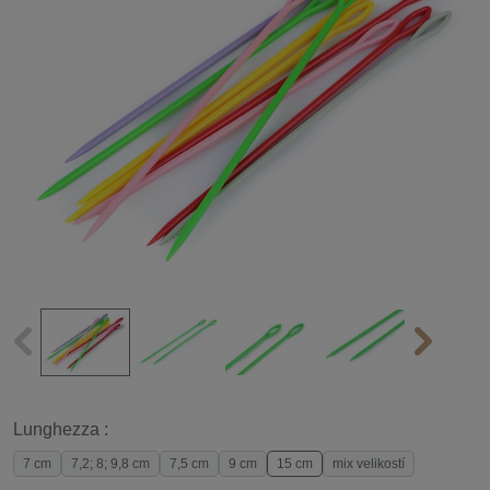
Lunghezza :
7 cm
7,2; 8; 9,8 cm
7,5 cm
9 cm
15 cm
mix velikostí