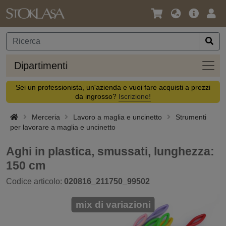
Lingua
Offerta
Acc
/
principa
Valuta
Dipar
Dipartimenti
Sei un professionista, un'azienda e vuoi fare acquisti a prezzi
da ingrosso?
Iscrizione!
Merceria
Lavoro a maglia e uncinetto
Strumenti
per lavorare a maglia e uncinetto
Aghi in plastica, smussati, lunghezza:
150 cm
Codice articolo:
020816_211750_99502
mix di variazioni