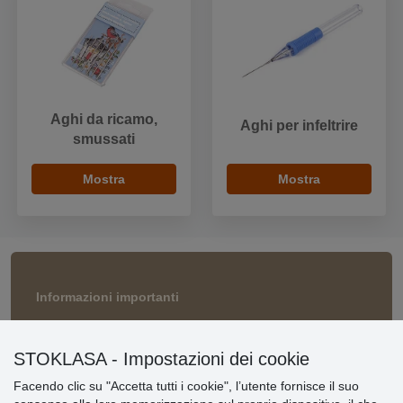
Aghi da ricamo,
Aghi per infeltrire
smussati
Mostra
Mostra
Informazioni importanti
» Impostazioni dei cookie
» Termini & Condizioni
STOKLASA - Impostazioni dei cookie
» Informativa sulla Privacy
» Consegna e pagamento
Facendo clic su "Accetta tutti i cookie", l’utente fornisce il suo
» Garanzia e resi