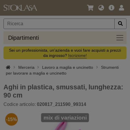
Lingua
Offerta
Acc
/
principa
Valuta
Dipar
Dipartimenti
Sei un professionista, un'azienda e vuoi fare acquisti a prezzi
da ingrosso?
Iscrizione!
Merceria
Lavoro a maglia e uncinetto
Strumenti
per lavorare a maglia e uncinetto
Aghi in plastica, smussati, lunghezza:
90 cm
Codice articolo:
020817_211590_99314
mix di variazioni
-15%