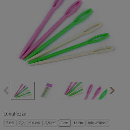
Lunghezza :
7 cm
7,2; 8; 9,8 cm
7,5 cm
9 cm
15 cm
mix velikostí