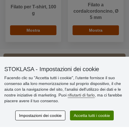
Filato a
Filato per T-shirt, 100
corda/cordoncino, Ø
g
5 mm
Mostra
Mostra
Informazioni importanti
STOKLASA - Impostazioni dei cookie
Facendo clic su "Accetta tutti i cookie", l’utente fornisce il suo
» Impostazioni dei cookie
consenso alla loro memorizzazione sul proprio dispositivo, il che
» Termini & Condizioni
aiuta con la navigazione del sito, l'analisi dell'utilizzo dei dati e le
» Informativa sulla Privacy
nostre iniziative di marketing. Puoi
rifiutarti di farlo
, ma ci farebbe
» Consegna e pagamento
piacere avere il tuo consenso.
» Garanzia e resi
» Programma fedeltà
Impostazioni dei cookie
Accetta tutti i cookie
Recensioni