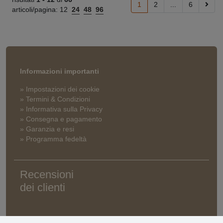
1
2
...
6
articoli/pagina:
12
24
48
96
Informazioni importanti
» Impostazioni dei cookie
» Termini & Condizioni
» Informativa sulla Privacy
» Consegna e pagamento
» Garanzia e resi
» Programma fedeltà
Recensioni
dei clienti