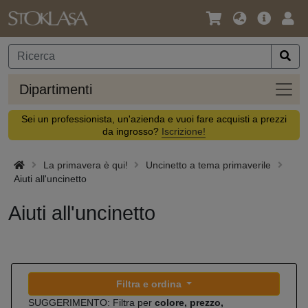
Lingua
Offerta
Acc
/
principa
Valuta
Dipar
Dipartimenti
Sei un professionista, un'azienda e vuoi fare acquisti a prezzi
da ingrosso?
Iscrizione!
La primavera è qui!
Uncinetto a tema primaverile
Aiuti all'uncinetto
Aiuti all'uncinetto
Filtra e ordina
SUGGERIMENTO: Filtra per
colore, prezzo,